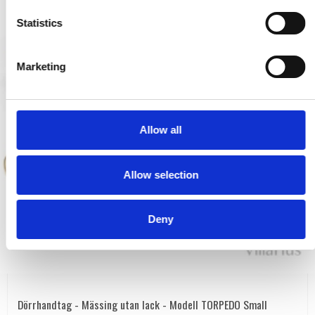
n
t
Statistics
S
e
Marketing
l
e
c
t
Allow all
i
o
Allow selection
n
Deny
Dörrhandtag - Mässing utan lack - Modell TORPEDO Small