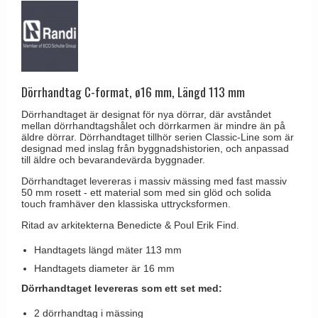
Brevinkast
Olivari
Delfin och valross
Ringklockor
Turnstyle Designs
Lama dörrhandtag - Gio Ponti
Brevlådor
RANDI dörrhandtag
Medici dörrhandtag
Gångjärn till dörrar
RDS dörrhandtag
Dörrhandtag C-format, ø16 mm, Längd 113 mm
Svanemøllen trädörrhandtag
Skruvar
Samuel Heath produkter
Weingarden dörrhandtag
Dörrhandtaget är designat för nya dörrar, där avståndet
Krokar & Krokar
mellan dörrhandtagshålet och dörrkarmen är mindre än på
Sibes Metall
äldre dörrar. Dörrhandtaget tillhör serien Classic-Line som är
Østerbro - trädörrhandtag
designad med inslag från byggnadshistorien, och anpassad
Hatthyllor
Søe-Jensen & Co.
till äldre och bevarandevärda byggnader.
Dörrhandtag Buster + Punch
Stormkrokar
Valli & Valli dörrhandtag
Dörrhandtaget levereras i massiv mässing med fast massiv
DND dörrhandtag
50 mm rosett - ett material som med sin glöd och solida
Polermedel till mässing
YOUNG dörrhandtag
touch framhäver den klassiska uttrycksformen.
FSB dörrhandtag
Ritad av arkitekterna Benedicte & Poul Erik Find.
Randi Classic Line dörrhandtag
Handtagets längd mäter 113 mm
Turnstyle Design dörrhandtag
Handtagets diameter är 16 mm
Terrass- och fönsterhandtag
Dörrhandtaget levereras som ett set med:
Trädörrhandtag på långskylt
2 dörrhandtag i mässing