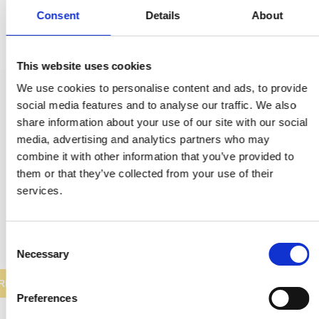
Consent
Details
About
This website uses cookies
We use cookies to personalise content and ads, to provide
Dörrhandtag - Mässing utan lack - Modell TORPEDO Large
social media features and to analyse our traffic. We also
VH.08.1041.Q
share information about your use of our site with our social
media, advertising and analytics partners who may
combine it with other information that you’ve provided to
1.874,00 SEK
them or that they’ve collected from your use of their
937,00 SEK
services.
VISA PRODUKTEN
C
Necessary
o
n
REA
s
Preferences
e