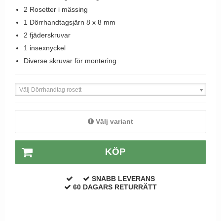
Dörrhandtag Utomhus
2 Rosetter i mässing
1 Dörrhandtagsjärn 8 x 8 mm
2 fjäderskruvar
1 insexnyckel
Diverse skruvar för montering
Välj Dörrhandtag rosett
Välj variant
KÖP
SNABB LEVERANS
60 DAGARS RETURRÄTT