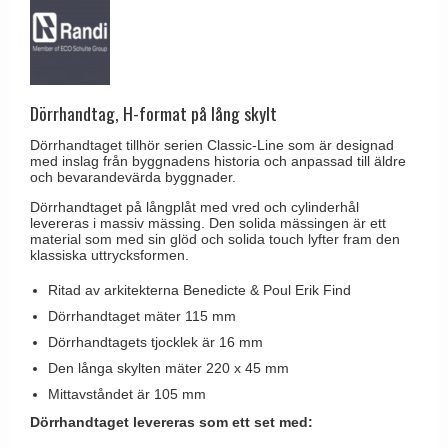
Brevinkast
Olivari
Delfin och valross
Ringklockor
Turnstyle Designs
Lama dörrhandtag - Gio Ponti
Brevlådor
RANDI dörrhandtag
Medici dörrhandtag
Gångjärn till dörrar
Dörrhandtag, H-format på lång skylt
RDS dörrhandtag
Svanemøllen trädörrhandtag
Skruvar
Dörrhandtaget tillhör serien Classic-Line som är designad
Samuel Heath produkter
Weingarden dörrhandtag
med inslag från byggnadens historia och anpassad till äldre
Krokar & Krokar
och bevarandevärda byggnader.
Sibes Metall
Østerbro - trädörrhandtag
Dörrhandtaget på långplåt med vred och cylinderhål
Hatthyllor
Søe-Jensen & Co.
levereras i massiv mässing. Den solida mässingen är ett
Dörrhandtag Buster + Punch
material som med sin glöd och solida touch lyfter fram den
Stormkrokar
Valli & Valli dörrhandtag
klassiska uttrycksformen.
DND dörrhandtag
Polermedel till mässing
YOUNG dörrhandtag
Ritad av arkitekterna Benedicte & Poul Erik Find
FSB dörrhandtag
Dörrhandtaget mäter 115 mm
Randi Classic Line dörrhandtag
Dörrhandtagets tjocklek är 16 mm
Turnstyle Design dörrhandtag
Den långa skylten mäter 220 x 45 mm
Mittavståndet är 105 mm
Terrass- och fönsterhandtag
Dörrhandtaget levereras som ett set med:
Trädörrhandtag på långskylt