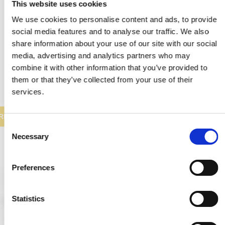
This website uses cookies
We use cookies to personalise content and ads, to provide
1.874,00 SEK
social media features and to analyse our traffic. We also
share information about your use of our site with our social
937,00 SEK
media, advertising and analytics partners who may
VISA PRODUKTEN
combine it with other information that you’ve provided to
them or that they’ve collected from your use of their
services.
REA
C
Necessary
o
n
s
Preferences
e
n
t
Statistics
S
e