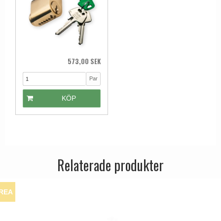
573,00 SEK
Par
KÖP
Relaterade produkter
REA