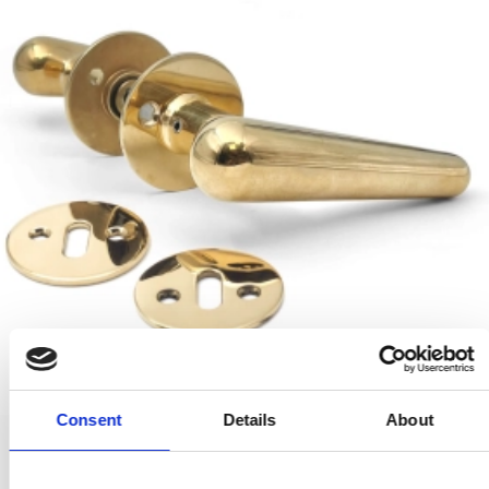
Consent
Details
About
Dörrhandtag - Mässing utan lack - Modell TORPEDO Large
VH.08.1041.Q