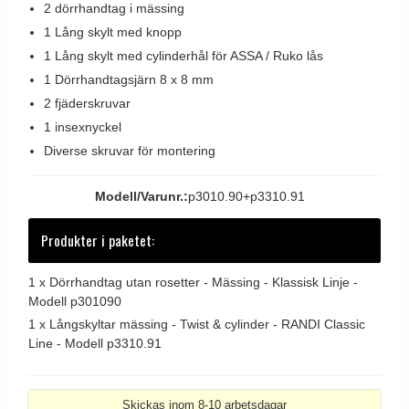
2 dörrhandtag i mässing
Dörrhandtag Utomhus
1 Lång skylt med knopp
1 Lång skylt med cylinderhål för ASSA / Ruko lås
1 Dörrhandtagsjärn 8 x 8 mm
2 fjäderskruvar
1 insexnyckel
Diverse skruvar för montering
Modell/Varunr.:
p3010.90+p3310.91
Produkter i paketet:
1 x
Dörrhandtag utan rosetter - Mässing - Klassisk Linje -
Modell p301090
1 x
Långskyltar mässing - Twist & cylinder - RANDI Classic
Line - Modell p3310.91
Skickas inom 8-10 arbetsdagar