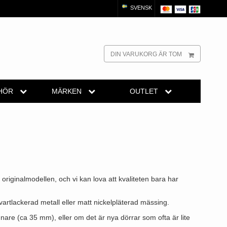
SVENSK
DIN VARUKORG ÄR TOM
HÖR
MÄRKEN
OUTLET
OUTLET -
andtag
dörrhandtag
Turnstyle Design dörrhandtag
Dörrhandtag -
Fönsterhandtag -
ssing
trädörrhandtag
Terrass- och fönsterhandtag
Dörrdrag
OUTLET -
örrhandtag
Trädörrhandtag på långskylt
Dörrknackare -
Dörrstoppare
ädörrhandtag
Dörrhandtag Utomhus
OUTLET -
Möbelhandtag -
originalmodellen, och vi kan lova att kvaliteten bara har
Möbelknoppar
Buster + Punch
OUTLET - Tillbehör
vartlackerad metall eller matt nickelpläterad mässing.
- Beslag
dtag
are (ca 35 mm), eller om det är nya dörrar som ofta är lite