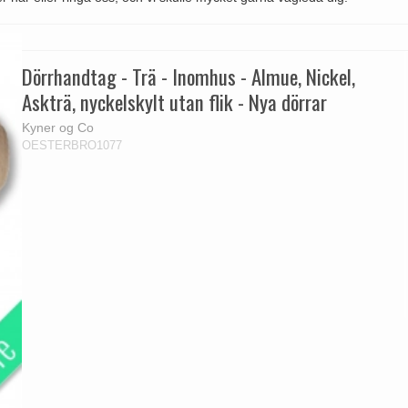
handtag
Delfin och valross
Krokar & Krokar
Søe-Jensen & Co.
FSB dörrhand
g
rrhandtag
Lama dörrhandtag - Gio Ponti
Hatthyllor
Valli & Valli dörrhandtag
Randi Classic
Dörrhandtag - Trä - Inomhus - Almue, Nickel,
Askträ, nyckelskylt utan flik - Nya dörrar
Kyner og Co
OESTERBRO1077