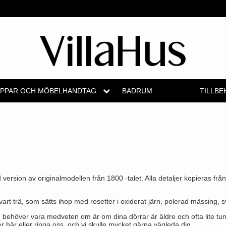
PPAR OCH MÖBELHANDTAG
BADRUM
TILLBE
tag
ag
tag
Tvärhandtag
Husnummer
Olivari
Stormkrokar
Medici dörrh
YOUNG 
par
handtag
ag
Bellevue dörrhandtag
Brevinkast
Turnstyle Designs
Polermedel till mä
Svanemøllen 
g
g
Briggs dörrhandtag
Ringklockor
RANDI dörrhandtag
Weingarden d
kål
Center knopphandtag
Brevlådor
RDS dörrhandtag
Østerbro - tr
rsion av originalmodellen från 1800 -talet. Alla detaljer kopieras från 
shandtag
ware
Coupé dörrhandtag - Kay Otto Fisker
Gångjärn till dörrar
Samuel Heath produkter
Dörrhandtag 
vart trä, som sätts ihop med rosetter i oxiderat järn, polerad mässing, s
dtag
Creutz dörrhandtag
Skruvar
Sibes Metall
DND dörrhan
ehöver vara medveten om är om dina dörrar är äldre och ofta lite tunn
här eller ringa oss, och vi skulle mycket gärna vägleda dig.