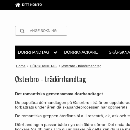
DITT KONTO
DÖRRHANDTAG
DÖRRKNACKARE
SKÅPSKNA
Arne Jacobsen dörrhandtag
Rosetter
Arne Jacobsen dörrhandtag
KROM- & NICKEL dörrhand
Dörrstopp
Fusital dörrhandt
Möbelhand
Home
/
DÖRRHANDTAG
/
Østerbro - trädörrhandtag
Möbelknop
MÄSSING dörrhandtag
Långskyltar
Buster+Punch
BRUNERAD MÄSSING dörr
Draghandtag
GRATA dörrhandt
Østerbro - trädörrhandtag
Skålhandta
Svarta dörrhandtag
Nyckelskyltar
COMIT dörrhandtag
LÄDER dörrhandtag
Cylinderlås
HABO dörrhandta
Det romantiska gemensamma dörrhandtaget
Skjutdörrss
STÅL dörrhandtag
WC-beslag
d line dörrhandtag
Empire dörrhandtag
Låskistor
Habo Selection
De populära dörrhandtagen på Østerbro i trä är en uppdaterad ve
T-bar skåp
förbättrats under åren då skapandeprocessen har optimerats.
TRÄ dörrhandtag
Cylinderringar
DND Handles
Art Deco dörrhandtag
Dörrkedjor och skjutreglar
Henry Blake Hard
De romantiska greppen återfinns bl.a. i rosenträ, ek, ask och s
BAKELIT dörrhandtag
Cylinder vrid-set
Enrico Cassina dörrhandtag
Funkis dörrhandtag
Fönsterbeslag
Intersteel dörrhan
Dörrhandtagen passar både nya och äldre dörrar. Det enda du b
tjockare (ca 40 mm). Om du är osäker på detta kan du läsa mer 