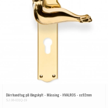
Dörrhandtag på långskylt - Mässing - HVALROS - cc92mm
SJ.08-031Q-19