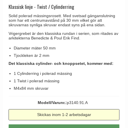
Brevinkast
Olivari
Klassisk linje - Twist / Cylinderring
Delfin och valross
Ringklockor
Turnstyle Designs
Solid polerad mässingsrosett. Med svetsad gänganslutning
Lama dörrhandtag - Gio Ponti
som har ett centrumavstånd på 30 mm vilket gör att
Brevlådor
RANDI dörrhandtag
skruvarnas synliga skruvar endast syns på ena sidan.
Medici dörrhandtag
Gångjärn till dörrar
RDS dörrhandtag
Vrigergrebet är den klassiska rundan i serien, som ritades av
Svanemøllen trädörrhandtag
arkitekterna Benedicte & Poul Erik Find.
Skruvar
Samuel Heath produkter
Weingarden dörrhandtag
Diameter mäter 50 mm
Krokar & Krokar
Sibes Metall
Østerbro - trädörrhandtag
Tjockleken är 2 mm
Hatthyllor
Søe-Jensen & Co.
Det klassiska cylinder- och knoppsetet, kommer med:
Dörrhandtag Buster + Punch
Stormkrokar
Valli & Valli dörrhandtag
1 Cylinderring i polerad mässing
DND dörrhandtag
Polermedel till mässing
1 Twist i polerad mässing
YOUNG dörrhandtag
FSB dörrhandtag
M4x84 mm skruvar
Randi Classic Line dörrhandtag
Modell/Varunr.:
p3140.91.A
Turnstyle Design dörrhandtag
Terrass- och fönsterhandtag
Skickas inom 1-2 arbetsdagar
Trädörrhandtag på långskylt