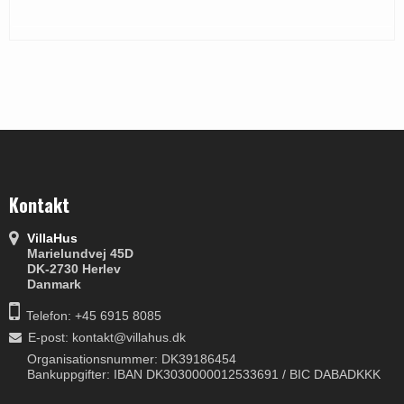
Kontakt
VillaHus
Marielundvej 45D
DK-2730 Herlev
Danmark
Telefon: +45 6915 8085
E-post
:
kontakt@villahus.dk
Organisationsnummer: DK39186454
Bankuppgifter: IBAN DK3030000012533691 / BIC DABADKKK