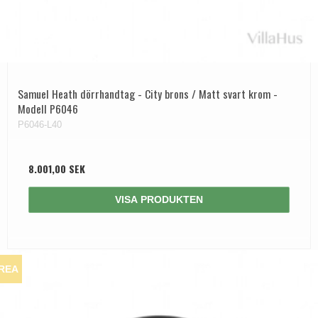
Dörrhandtag Utomhus
Samuel Heath dörrhandtag - City brons / Matt svart krom -
Modell P6046
P6046-L40
8.001,00 SEK
VISA PRODUKTEN
REA