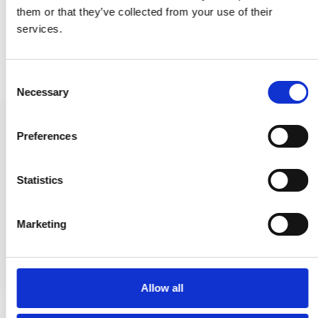
them or that they’ve collected from your use of their
services.
C
Necessary
o
n
s
Samuel Heath WC-beslag - Polerad mässing - Modell P8176T - Ø
Preferences
35 mm
e
n
P8176T-NL
t
Statistics
S
1.145,00 SEK
e
Marketing
l
VISA PRODUKTEN
e
c
t
Allow all
i
o