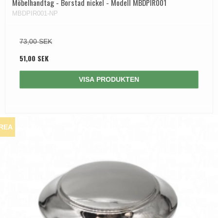
Möbelhandtag - Borstad nickel - Modell MBDPIR001
MBDPIR001-NP
73,00 SEK
51,00 SEK
VISA PRODUKTEN
REA