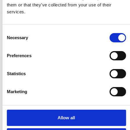
them or that they’ve collected from your use of their
services.
C
Necessary
o
n
s
Preferences
e
n
Samuel Heath möbelknopp - Mat svart krom - Modell P799-B -
t
Statistics
25 mm
S
P799-B-MBC
e
Marketing
l
740,00 SEK
e
c
444,00 SEK
t
Allow all
VISA PRODUKTEN
i
o