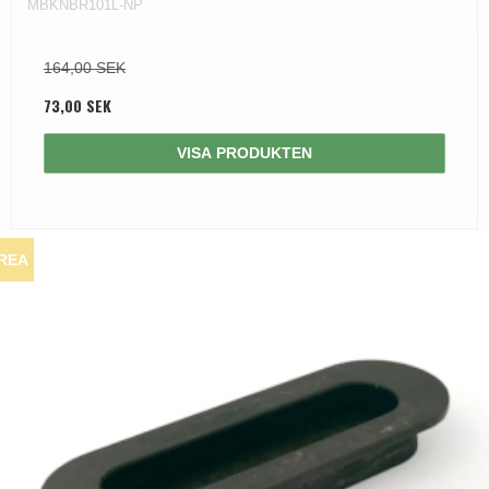
MBKNBR101L-NP
164,00 SEK
73,00 SEK
VISA PRODUKTEN
REA