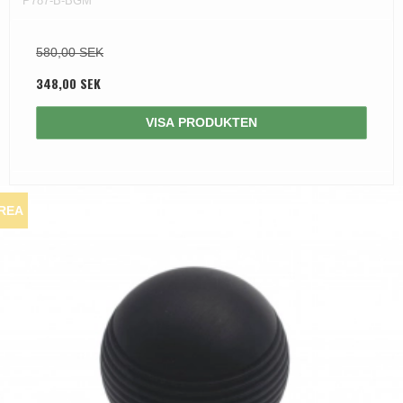
P787-B-BGM
580,00 SEK
348,00 SEK
VISA PRODUKTEN
REA