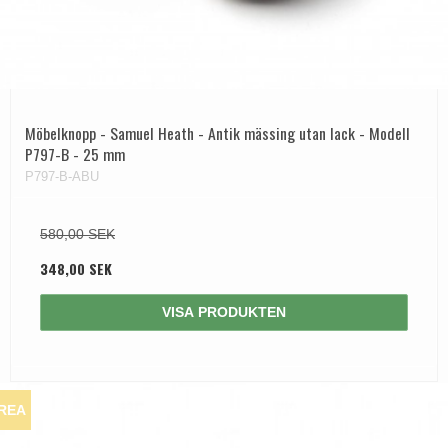
Möbelknopp - Samuel Heath - Antik mässing utan lack - Modell
P797-B - 25 mm
P797-B-ABU
580,00 SEK
348,00 SEK
VISA PRODUKTEN
REA