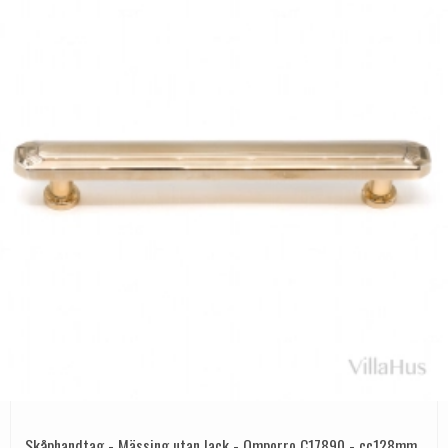
Skåphandtag - Mässing utan lack - Omporro C17890 - cc128mm