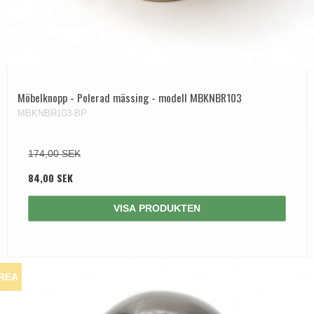
Möbelknopp - Polerad mässing - modell MBKNBR103
MBKNBR103-BP
174,00 SEK
84,00 SEK
VISA PRODUKTEN
REA