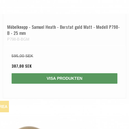
Möbelknopp - Samuel Heath - Borstat guld Matt - Modell P798-
B - 25 mm
P798-B-BGM
595,00 SEK
387,00 SEK
VISA PRODUKTEN
REA