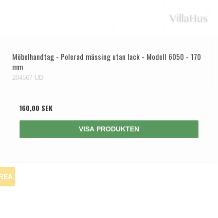
Möbelhandtag - Polerad mässing utan lack - Modell 6050 - 170
mm
204567 UD
160,00 SEK
VISA PRODUKTEN
REA