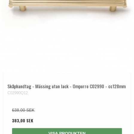
Skåphandtag - Mässing utan lack - Omporro C02990 - cc128mm
C02990Q12
638,00 SEK
383,00 SEK
VISA PRODUKTEN