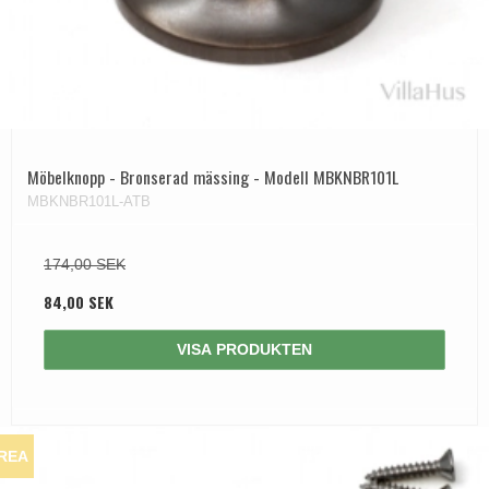
Dörrhandtag Utomhus
Möbelknopp - Bronserad mässing - Modell MBKNBR101L
MBKNBR101L-ATB
174,00 SEK
84,00 SEK
VISA PRODUKTEN
REA