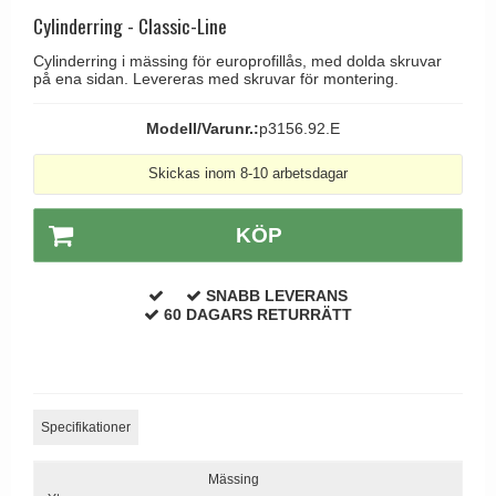
Brevinkast
Olivari
Cylinderring - Classic-Line
Delfin och valross
Ringklockor
Turnstyle Designs
Cylinderring i mässing för europrofillås, med dolda skruvar
Lama dörrhandtag - Gio Ponti
på ena sidan. Levereras med skruvar för montering.
Brevlådor
RANDI dörrhandtag
Medici dörrhandtag
Gångjärn till dörrar
RDS dörrhandtag
Modell/Varunr.:
p3156.92.E
Svanemøllen trädörrhandtag
Skruvar
Samuel Heath produkter
Skickas inom 8-10 arbetsdagar
Weingarden dörrhandtag
Krokar & Krokar
Sibes Metall
Østerbro - trädörrhandtag
Hatthyllor
KÖP
Søe-Jensen & Co.
Dörrhandtag Buster + Punch
Stormkrokar
Valli & Valli dörrhandtag
DND dörrhandtag
SNABB LEVERANS
Polermedel till mässing
YOUNG dörrhandtag
60 DAGARS RETURRÄTT
FSB dörrhandtag
Randi Classic Line dörrhandtag
Turnstyle Design dörrhandtag
Specifikationer
Terrass- och fönsterhandtag
Trädörrhandtag på långskylt
Mässing