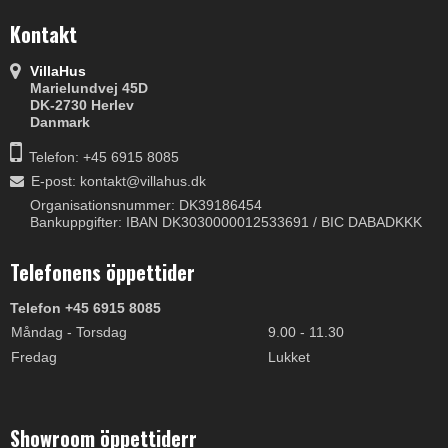
Kontakt
VillaHus
Marielundvej 45D
DK-2730 Herlev
Danmark
Telefon: +45 6915 8085
E-post
:
kontakt@villahus.dk
Organisationsnummer: DK39186454
Bankuppgifter: IBAN DK3030000012533691 / BIC DABADKKK
Telefonens öppettider
Telefon +45 6915 8085
Måndag - Torsdag
9.00 - 11.30
Fredag
Lukket
Showroom öppettiderr