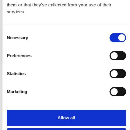
them or that they’ve collected from your use of their
Dörrstopp - Polerad mässing / Svart gummi - 25 mm
services.
P3630.92
290,00 SEK
C
Necessary
o
VISA PRODUKTEN
n
s
Preferences
e
n
t
Statistics
S
e
Marketing
l
e
c
t
Allow all
i
o