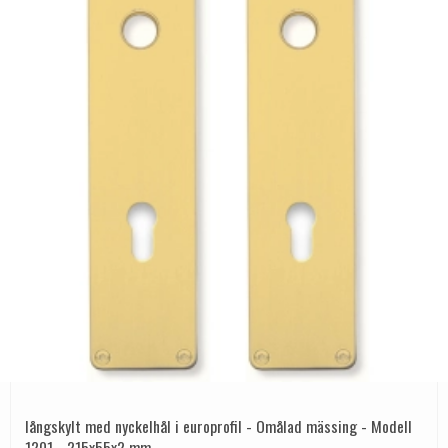
långskylt med nyckelhål i europrofil - Omålad mässing - Modell
1201 - 215x55x2 mm