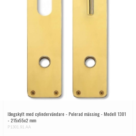
långskylt med cylindervändare - Polerad mässing - Modell 1301
- 215x55x2 mm
P1301.91.AA