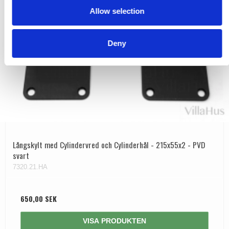
Allow selection
n
Deny
Långskylt med Cylindervred och Cylinderhål - 215x55x2 - PVD
svart
7320.21.HA
650,00 SEK
VISA PRODUKTEN