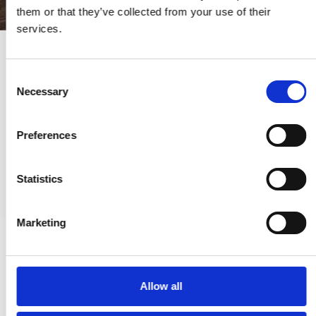
them or that they’ve collected from your use of their
services.
Möbelhandtag - Furnipart - Borstad mässing - Modell Tau
Handle
C
Necessary
446320160-31
o
n
s
274,00 SEK
Preferences
e
n
VISA PRODUKTEN
t
Statistics
S
e
Marketing
l
e
c
t
Allow all
i
o