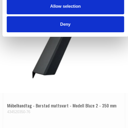
Allow selection
n
Deny
Möbelhandtag - Borstad mattsvart - Modell Blaze 2 - 350 mm
434520350-76