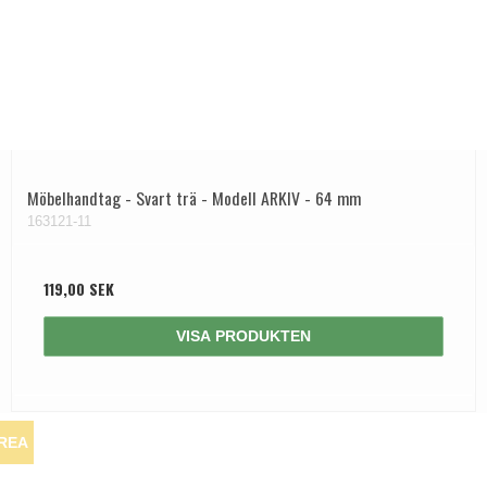
Möbelhandtag - Svart trä - Modell ARKIV - 64 mm
163121-11
119,00 SEK
VISA PRODUKTEN
REA