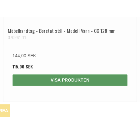
Möbelhandtag - Borstat stål - Modell Vann - CC 128 mm
370261-11
144,00 SEK
115,00 SEK
VISA PRODUKTEN
REA