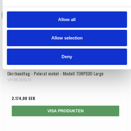
e
c
t
Allow all
i
o
Allow selection
n
Deny
Dörrhandtag - Polerat nickel - Modell TORPEDO Large
VH.08.1041.N
2.174,00 SEK
VISA PRODUKTEN