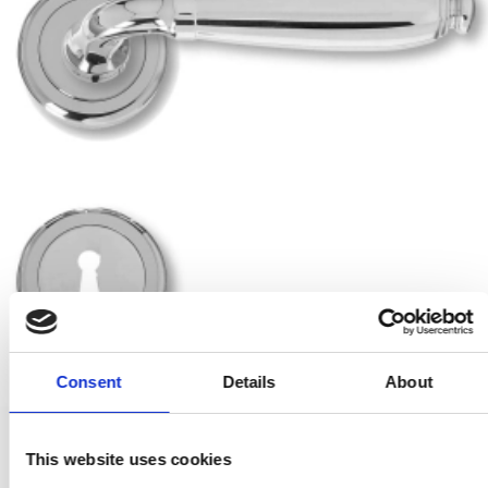
Consent
Details
About
Dörrhandtag - Enrico Cassina - Polerad krom - Rose och
This website uses cookies
nyckelskylt - Modell 480990