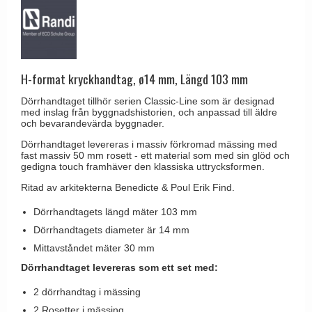
Brevinkast
Olivari
Delfin och valross
Ringklockor
Turnstyle Designs
Lama dörrhandtag - Gio Ponti
Brevlådor
RANDI dörrhandtag
Medici dörrhandtag
Gångjärn till dörrar
H-format kryckhandtag, ø14 mm, Längd 103 mm
RDS dörrhandtag
Svanemøllen trädörrhandtag
Skruvar
Dörrhandtaget tillhör serien Classic-Line som är designad
Samuel Heath produkter
Weingarden dörrhandtag
med inslag från byggnadshistorien, och anpassad till äldre
Krokar & Krokar
och bevarandevärda byggnader.
Sibes Metall
Østerbro - trädörrhandtag
Dörrhandtaget levereras i massiv förkromad mässing med
Hatthyllor
Søe-Jensen & Co.
fast massiv 50 mm rosett - ett material som med sin glöd och
Dörrhandtag Buster + Punch
gedigna touch framhäver den klassiska uttrycksformen.
Stormkrokar
Valli & Valli dörrhandtag
DND dörrhandtag
Ritad av arkitekterna Benedicte & Poul Erik Find.
Polermedel till mässing
YOUNG dörrhandtag
FSB dörrhandtag
Dörrhandtagets längd mäter 103 mm
Randi Classic Line dörrhandtag
Dörrhandtagets diameter är 14 mm
Mittavståndet mäter 30 mm
Turnstyle Design dörrhandtag
Dörrhandtaget levereras som ett set med:
Terrass- och fönsterhandtag
2 dörrhandtag i mässing
Trädörrhandtag på långskylt
2 Rosetter i mässing