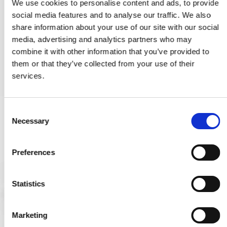
We use cookies to personalise content and ads, to provide
480990RC1
social media features and to analyse our traffic. We also
share information about your use of our site with our social
3.334,00 SEK
media, advertising and analytics partners who may
combine it with other information that you’ve provided to
VISA PRODUKTEN
them or that they’ve collected from your use of their
services.
C
Necessary
o
n
s
Preferences
e
n
t
Statistics
S
e
Marketing
l