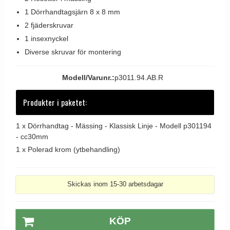
Dörrhandtag Utomhus
1 Dörrhandtagsjärn 8 x 8 mm
2 fjäderskruvar
1 insexnyckel
Diverse skruvar för montering
Modell/Varunr.:
p3011.94.AB.R
Produkter i paketet:
1 x
Dörrhandtag - Mässing - Klassisk Linje - Modell p301194
- cc30mm
1 x
Polerad krom (ytbehandling)
Skickas inom 15-30 arbetsdagar
KÖP