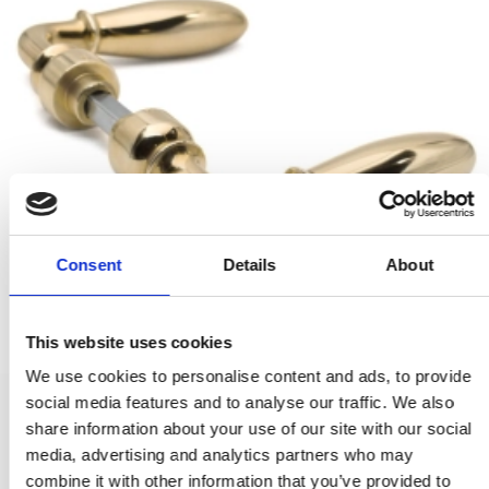
Consent
Details
About
This website uses cookies
We use cookies to personalise content and ads, to provide
social media features and to analyse our traffic. We also
Dörrhandtag utan rosetter - Mässing utan lack - Modell BAVIER
share information about your use of our site with our social
SJ.08-051Q
media, advertising and analytics partners who may
combine it with other information that you’ve provided to