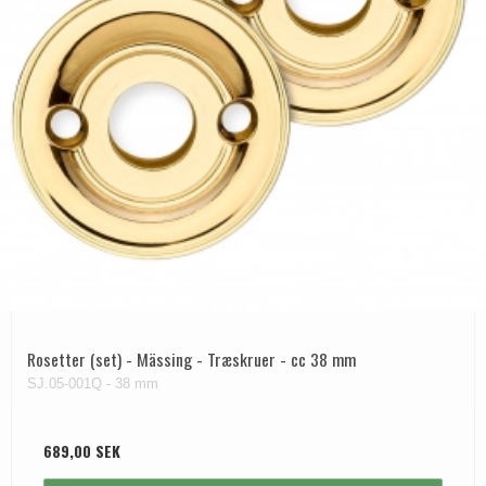
Rosetter (set) - Mässing - Træskruer - cc 38 mm
SJ.05-001Q - 38 mm
689,00 SEK