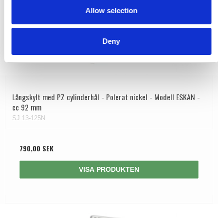
Allow selection
n
Deny
Långskylt med PZ cylinderhål - Polerat nickel - Modell ESKAN -
cc 92 mm
SJ.13-125N
790,00 SEK
VISA PRODUKTEN