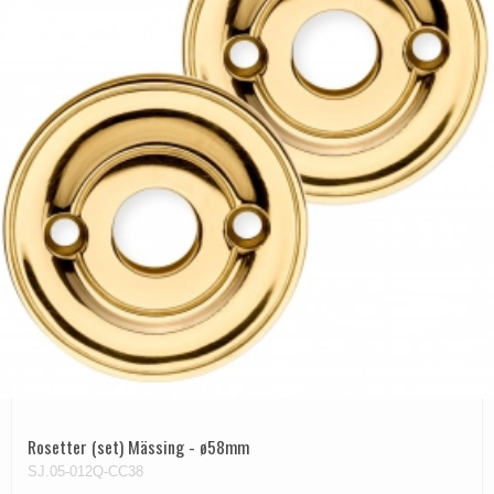
Rosetter (set) Mässing - ø58mm
SJ.05-012Q-CC38