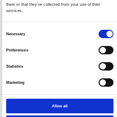
them or that they’ve collected from your use of their
1.732,00 SEK
services.
VISA PRODUKTEN
C
Necessary
o
n
s
Preferences
e
n
t
Statistics
S
e
Marketing
l
e
c
t
Allow all
i
o