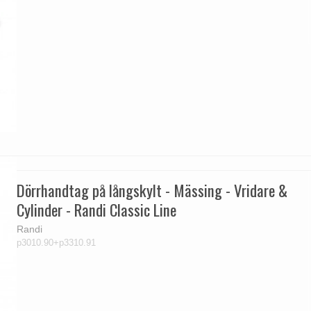
Dörrhandtag på långskylt - Mässing - Vridare &
Cylinder - Randi Classic Line
Randi
p3010.90+p3310.91