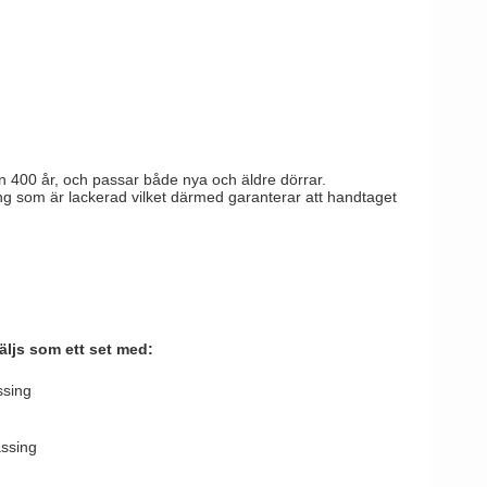
tag
 Line dörrhandtag
n 400 år, och passar både nya och äldre dörrar.
ng som är lackerad vilket därmed garanterar att handtaget
ljs som ett set med:
ssing
ässing