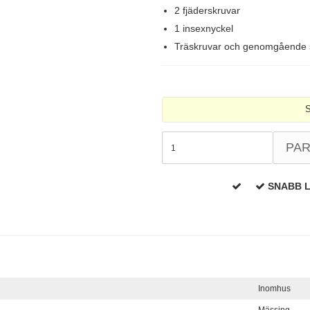
2 fjäderskruvar
1 insexnyckel
Träskruvar och genomgående sk
S
PA
SNABB 
Inomhus
Mässing