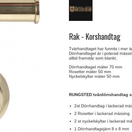
handtag
Delfin och valross
Krokar & Krokar
Søe-Jensen & Co.
FSB dörrhand
g
rrhandtag
Lama dörrhandtag - Gio Ponti
Hatthyllor
Valli & Valli dörrhandtag
Randi Classic
Rak - Korshandtag
Tvärhandtaget har funnits i mer ä
Dörrhandtaget är i polerad mässi
alltid framstår som blankt.
Dörrhandtaget mäter 70 mm
Rosetter mäter 50 mm
Nyckelskyltar mäter 50 mm
RUNGSTED tvärdörrshandtag sä
2st Dörrhandtag i lackerad mä
2 Rosetter i lackerad mässing
2 st nyckelskyltar i lackerad m
1 Dörrhandtagsjärn 8 x 8 mm