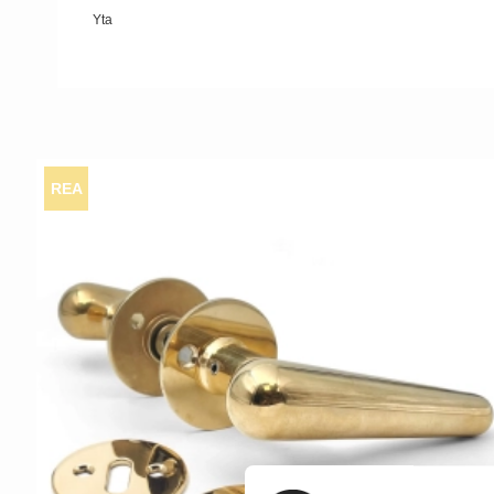
Yta
REA