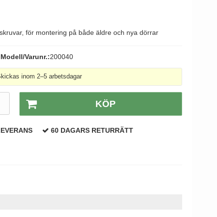
ruvar, för montering på både äldre och nya dörrar
Modell/Varunr.:
200040
kickas inom 2–5 arbetsdagar
R
KÖP
LEVERANS
60 DAGARS RETURRÄTT