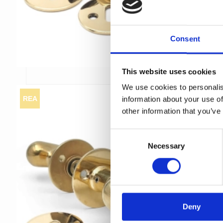
Consent
This website uses cookies
We use cookies to personalis
REA
information about your use of
other information that you’ve
C
Necessary
o
n
s
e
n
t
Deny
S