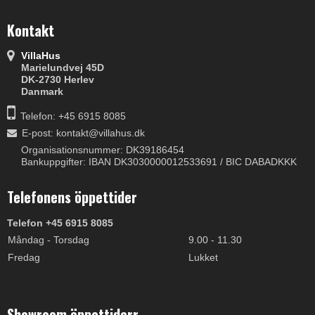
Kontakt
VillaHus
Marielundvej 45D
DK-2730 Herlev
Danmark
Telefon: +45 6915 8085
E-post
:
kontakt@villahus.dk
Organisationsnummer: DK39186454
Bankuppgifter: IBAN DK3030000012533691 / BIC DABADKKK
Telefonens öppettider
Telefon +45 6915 8085
Måndag - Torsdag
9.00 - 11.30
Fredag
Lukket
Showroom öppettiderr