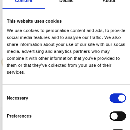
Consent
Details
About
This website uses cookies
We use cookies to personalise content and ads, to provide
social media features and to analyse our traffic. We also
share information about your use of our site with our social
media, advertising and analytics partners who may
combine it with other information that you’ve provided to
them or that they’ve collected from your use of their
services.
C
Necessary
o
n
s
Preferences
Dörrhandtag - Mässing utan lack - Modell TORPEDO Small
e
TO.ME.1064
n