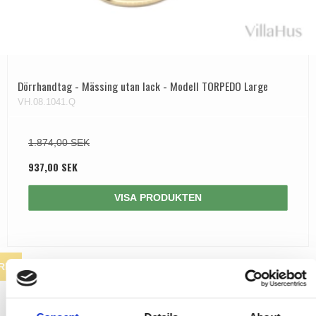
Dörrhandtag - Mässing utan lack - Modell TORPEDO Large
VH.08.1041.Q
1.874,00 SEK
937,00 SEK
VISA PRODUKTEN
REA