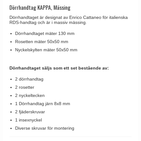
Brevinkast
Olivari
Dörrhandtag KAPPA, Mässing
Delfin och valross
Ringklockor
Turnstyle Designs
Dörrhandtaget är designat av Enrico Cattaneo för italienska
Lama dörrhandtag - Gio Ponti
RDS-handtag och är i massiv mässing.
Brevlådor
RANDI dörrhandtag
Medici dörrhandtag
Dörrhandtaget mäter 130 mm
Gångjärn till dörrar
RDS dörrhandtag
Svanemøllen trädörrhandtag
Rosetten mäter 50x50 mm
Skruvar
Samuel Heath produkter
Nyckelskylten mäter 50x50 mm
Weingarden dörrhandtag
Krokar & Krokar
Sibes Metall
Østerbro - trädörrhandtag
Hatthyllor
Søe-Jensen & Co.
Dörrhandtaget säljs som ett set bestående av:
Dörrhandtag Buster + Punch
Stormkrokar
Valli & Valli dörrhandtag
2 dörrhandtag
DND dörrhandtag
2 rosetter
Polermedel till mässing
YOUNG dörrhandtag
FSB dörrhandtag
2 nyckeltecken
1 Dörrhandtag järn 8x8 mm
Randi Classic Line dörrhandtag
2 fjäderskruvar
Turnstyle Design dörrhandtag
1 insexnyckel
Terrass- och fönsterhandtag
Diverse skruvar för montering
Trädörrhandtag på långskylt