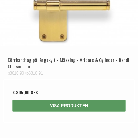
Dörrhandtag på långskylt - Mässing - Vridare & Cylinder - Randi
Classic Line
p3010.90+p3310.91
3.805,00 SEK
VISA PRODUKTEN