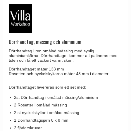
Brevinkast
Olivari
Delfin och valross
Ringklockor
Turnstyle Designs
Lama dörrhandtag - Gio Ponti
Brevlådor
RANDI dörrhandtag
Medici dörrhandtag
Gångjärn till dörrar
RDS dörrhandtag
Svanemøllen trädörrhandtag
Dörrhandtag, mässing och aluminium
Skruvar
Samuel Heath produkter
Weingarden dörrhandtag
Dörrhandtag i ren omålad mässing med synlig
Krokar & Krokar
Sibes Metall
aluminiumkärna. Dörrhandtaget kommer att patineras med
Østerbro - trädörrhandtag
tiden och få ett vackert varmt sken.
Hatthyllor
Søe-Jensen & Co.
Dörrhandtag Buster + Punch
Dörrhandtaget mäter 133 mm
Stormkrokar
Valli & Valli dörrhandtag
Rosetten och nyckelskyltarna mäter 48 mm i diameter
DND dörrhandtag
Polermedel till mässing
YOUNG dörrhandtag
FSB dörrhandtag
Dörrhandtaget levereras som ett set med:
Randi Classic Line dörrhandtag
2st Dörrhandtag i omålad mässing/aluminium
2 Rosetter i omålad mässing
Turnstyle Design dörrhandtag
2 st nyckelskyltar i omålad mässing
Terrass- och fönsterhandtag
1 Dörrhandtagsjärn 8 x 8 mm
Trädörrhandtag på långskylt
2 fjäderskruvar