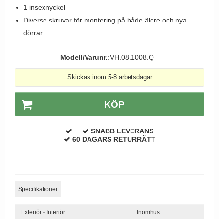
1 insexnyckel
Dörrhandtag Utomhus
Diverse skruvar för montering på både äldre och nya
dörrar
Modell/Varunr.:
VH.08.1008.Q
Skickas inom 5-8 arbetsdagar
KÖP
SNABB LEVERANS
60 DAGARS RETURRÄTT
Specifikationer
Exteriör - Interiör
Inomhus