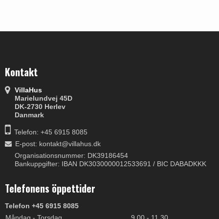
Kontakt
VillaHus
Marielundvej 45D
DK-2730 Herlev
Danmark
Telefon: +45 6915 8085
E-post
:
kontakt@villahus.dk
Organisationsnummer: DK39186454
Bankuppgifter: IBAN DK3030000012533691 / BIC DABADKKK
Telefonens öppettider
Telefon +45 6915 8085
Måndag - Torsdag
9.00 - 11.30