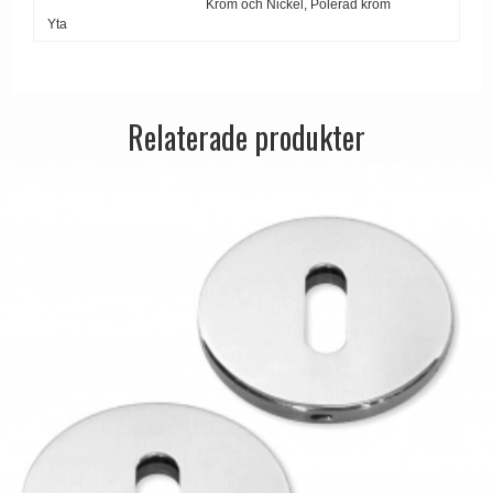
Krom och Nickel,
Polerad krom
Dörrhandtag Utomhus
Yta
Relaterade produkter