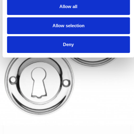
t
Allow all
i
o
Allow selection
n
Deny