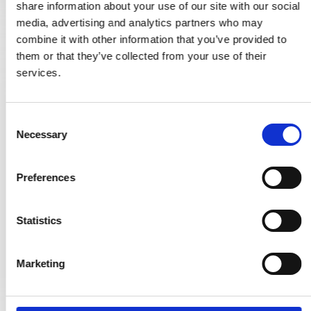
share information about your use of our site with our social
media, advertising and analytics partners who may
combine it with other information that you’ve provided to
them or that they’ve collected from your use of their
services.
C
Necessary
o
Nyckelskylt (set) - Nickel - skruvar - cc27mm
n
SJ.12-001N
s
Preferences
e
653,00 SEK
n
t
Statistics
VISA PRODUKTEN
S
e
Marketing
l
e
c