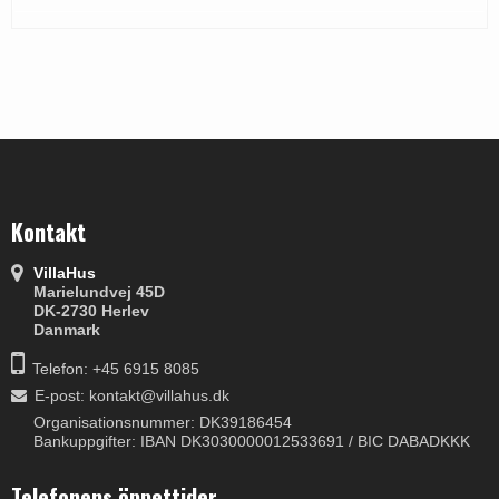
Kontakt
VillaHus
Marielundvej 45D
DK-2730 Herlev
Danmark
Telefon: +45 6915 8085
E-post
:
kontakt@villahus.dk
Organisationsnummer: DK39186454
Bankuppgifter: IBAN DK3030000012533691 / BIC DABADKKK
Telefonens öppettider