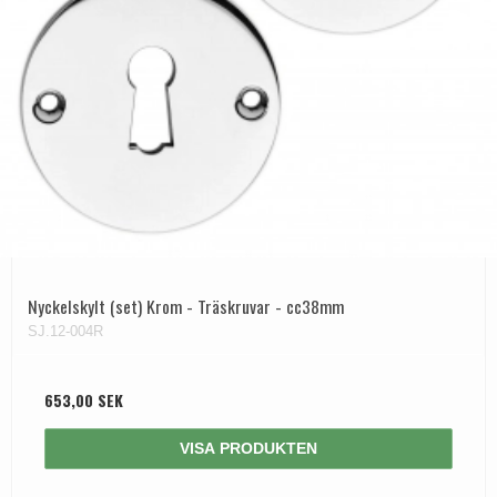
Nyckelskylt (set) Krom - Träskruvar - cc38mm
SJ.12-004R
653,00 SEK
VISA PRODUKTEN