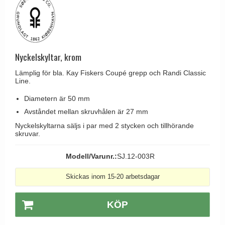
Brevinkast
Olivari
Delfin och valross
Ringklockor
Turnstyle Designs
Lama dörrhandtag - Gio Ponti
Brevlådor
RANDI dörrhandtag
Medici dörrhandtag
Gångjärn till dörrar
Nyckelskyltar, krom
RDS dörrhandtag
Svanemøllen trädörrhandtag
Skruvar
Lämplig för bla. Kay Fiskers Coupé grepp och Randi Classic
Samuel Heath produkter
Weingarden dörrhandtag
Line.
Krokar & Krokar
Sibes Metall
Østerbro - trädörrhandtag
Diametern är 50 mm
Hatthyllor
Søe-Jensen & Co.
Avståndet mellan skruvhålen är 27 mm
Dörrhandtag Buster + Punch
Stormkrokar
Valli & Valli dörrhandtag
Nyckelskyltarna säljs i par med 2 stycken och tillhörande
DND dörrhandtag
skruvar.
Polermedel till mässing
YOUNG dörrhandtag
FSB dörrhandtag
Modell/Varunr.:
SJ.12-003R
Randi Classic Line dörrhandtag
Skickas inom 15-20 arbetsdagar
Turnstyle Design dörrhandtag
Terrass- och fönsterhandtag
KÖP
Trädörrhandtag på långskylt