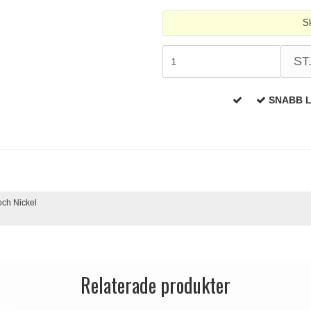
Sk
ST
SNABB 
ch Nickel
Relaterade produkter