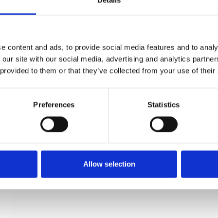
Details
Nyckelskylt (set) Nickel - Träskruvar - cc38 mm
Søe-Jensen & Co
e content and ads, to provide social media features and to analy
SJ.12-004N
 our site with our social media, advertising and analytics partn
 provided to them or that they’ve collected from your use of their
Preferences
Statistics
Allow selection