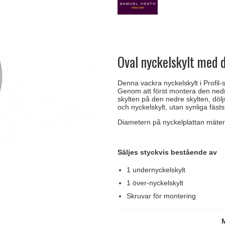
handtag
Delfin och valross
Krokar & Krokar
Søe-Jensen & Co.
FSB dörrhand
g
rrhandtag
Lama dörrhandtag - Gio Ponti
Hatthyllor
Valli & Valli dörrhandtag
Randi Classic
Oval nyckelskylt med 
Denna vackra nyckelskylt i Profil
Genom att först montera den nedr
skylten på den nedre skylten, döl
och nyckelskylt, utan synliga fästs
Diametern på nyckelplattan mäte
Säljes styckvis bestående av
1 undernyckelskylt
1 över-nyckelskylt
Skruvar för montering
M