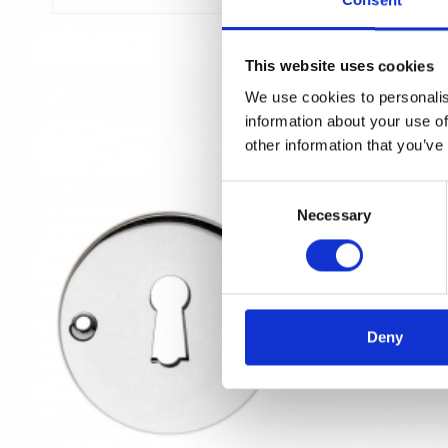
Consent
This website uses cookies
We use cookies to personalis
information about your use of
other information that you’ve
C
Necessary
o
n
s
e
n
t
Deny
S
e
l
e