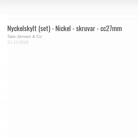
Nyckelskylt (set) - Nickel - skruvar - cc27mm
Søe-Jensen & Co
SJ.12-001N