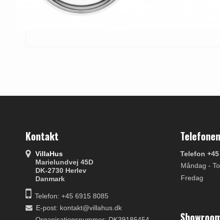
Kontakt
Telefonen
VillaHus
Telefon +45
Marielundvej 45D
Måndag - To
DK-2730 Herlev
Fredag
Danmark
Telefon: +45 6915 8085
E-post
:
kontakt@villahus.dk
Showroom
Organisationsnummer: DK39186454