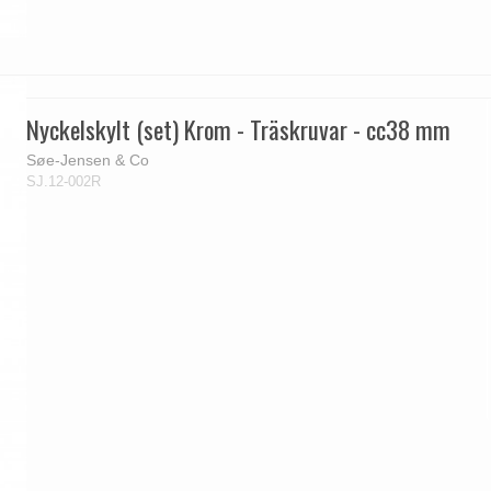
Nyckelskylt (set) Krom - Träskruvar - cc38 mm
Søe-Jensen & Co
SJ.12-002R