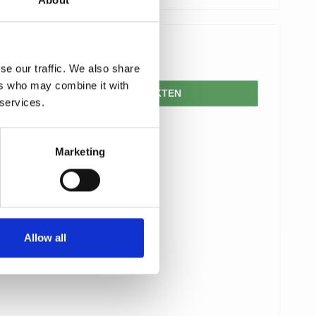
About
653,00 SEK
se our traffic. We also share
ers who may combine it with
VISA PRODUKTEN
 services.
Marketing
Allow all