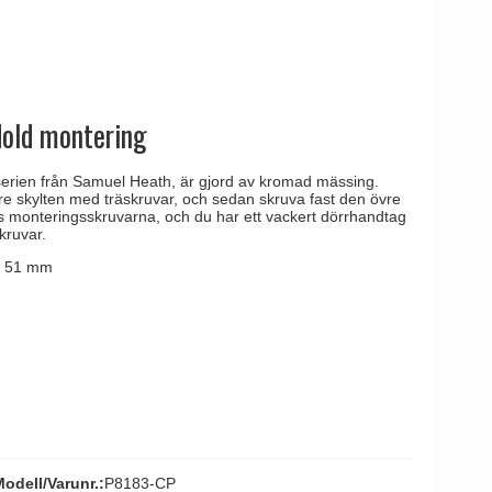
tag
 Line dörrhandtag
dold montering
-serien från Samuel Heath, är gjord av kromad mässing.
e skylten med träskruvar, och sedan skruva fast den övre
js monteringsskruvarna, och du har ett vackert dörrhandtag
kruvar.
r 51 mm
odell/Varunr.:
P8183-CP