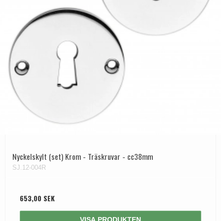
Nyckelskylt (set) Krom - Träskruvar - cc38mm
SJ.12-004R
653,00 SEK
VISA PRODUKTEN