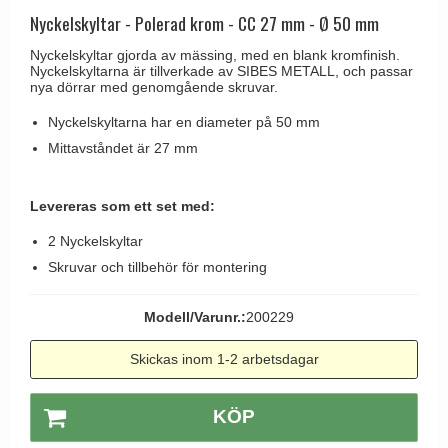
Brevinkast
Olivari
Nyckelskyltar - Polerad krom - CC 27 mm - Ø 50 mm
Delfin och valross
Ringklockor
Turnstyle Designs
Nyckelskyltar gjorda av mässing, med en blank kromfinish.
Lama dörrhandtag - Gio Ponti
Nyckelskyltarna är tillverkade av SIBES METALL, och passar
Brevlådor
RANDI dörrhandtag
nya dörrar med genomgående skruvar.
Medici dörrhandtag
Gångjärn till dörrar
RDS dörrhandtag
Nyckelskyltarna har en diameter på 50 mm
Svanemøllen trädörrhandtag
Skruvar
Samuel Heath produkter
Mittavståndet är 27 mm
Weingarden dörrhandtag
Krokar & Krokar
Sibes Metall
Østerbro - trädörrhandtag
Levereras som ett set med:
Hatthyllor
Søe-Jensen & Co.
Dörrhandtag Buster + Punch
2 Nyckelskyltar
Stormkrokar
Valli & Valli dörrhandtag
DND dörrhandtag
Skruvar och tillbehör för montering
Polermedel till mässing
YOUNG dörrhandtag
FSB dörrhandtag
Modell/Varunr.:
200229
Randi Classic Line dörrhandtag
Skickas inom 1-2 arbetsdagar
Turnstyle Design dörrhandtag
Terrass- och fönsterhandtag
KÖP
Trädörrhandtag på långskylt