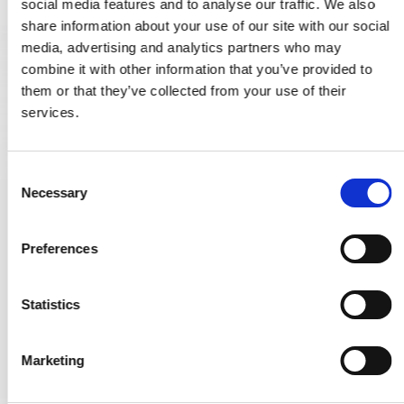
social media features and to analyse our traffic. We also
share information about your use of our site with our social
media, advertising and analytics partners who may
combine it with other information that you’ve provided to
them or that they’ve collected from your use of their
services.
C
Necessary
o
Nyckelskylt (set) - Nickel - skruvar - cc27mm
n
s
SJ.12-001N
Preferences
e
n
653,00 SEK
t
Statistics
S
VISA PRODUKTEN
e
Marketing
l
e