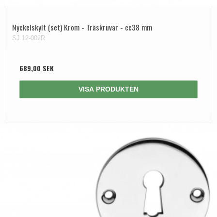
Nyckelskylt (set) Krom - Träskruvar - cc38 mm
SJ.12-002R
689,00 SEK
VISA PRODUKTEN