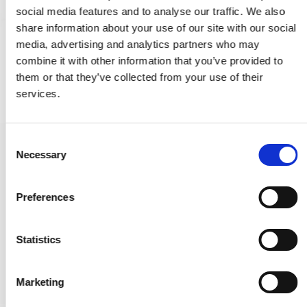
social media features and to analyse our traffic. We also
share information about your use of our site with our social
media, advertising and analytics partners who may
combine it with other information that you’ve provided to
them or that they’ve collected from your use of their
services.
C
långskylt med Cylindervred - Polerad mässing utan lack - Modell
Necessary
o
LR46
n
235461
s
Preferences
e
n
974,00 SEK
t
Statistics
VISA PRODUKTEN
S
e
Marketing
l
e