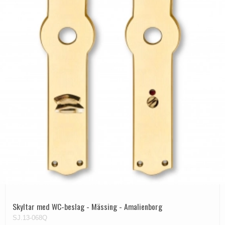
Skyltar med WC-beslag - Mässing - Amalienborg
SJ.13-068Q