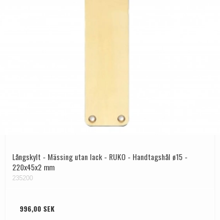
Långskylt - Mässing utan lack - RUKO - Handtagshål ø15 -
220x45x2 mm
235200
996,00 SEK