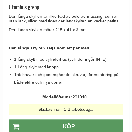
Brevinkast
Olivari
Utomhus grepp
Delfin och valross
Ringklockor
Turnstyle Designs
Den långa skylten är tillverkad av polerad mässing, som är
Lama dörrhandtag - Gio Ponti
utan lack, vilket med tiden ger långskylten en vacker patina.
Brevlådor
RANDI dörrhandtag
Medici dörrhandtag
Den långa skylten mäter 215 x 41 x 3 mm
Gångjärn till dörrar
RDS dörrhandtag
Svanemøllen trädörrhandtag
Skruvar
Samuel Heath produkter
Weingarden dörrhandtag
Den långa skylten säljs som ett par med:
Krokar & Krokar
Sibes Metall
Østerbro - trädörrhandtag
1 lång skylt med cylinderhus (cylinder ingår INTE)
Hatthyllor
Søe-Jensen & Co.
1 Lång skylt med knopp
Dörrhandtag Buster + Punch
Stormkrokar
Valli & Valli dörrhandtag
Träskruvar och genomgående skruvar, för montering på
DND dörrhandtag
Polermedel till mässing
både äldre och nya dörrar
YOUNG dörrhandtag
FSB dörrhandtag
Modell/Varunr.:
201040
Randi Classic Line dörrhandtag
Turnstyle Design dörrhandtag
Skickas inom 1-2 arbetsdagar
Terrass- och fönsterhandtag
KÖP
Trädörrhandtag på långskylt