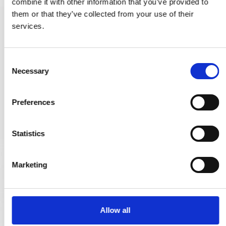
combine it with other information that you’ve provided to
them or that they’ve collected from your use of their
services.
långskylt med Cylindervred - Polerad mässing utan lack - Modell
LR46
235461
C
Necessary
o
974,00 SEK
n
s
Preferences
VISA PRODUKTEN
e
n
t
Statistics
S
e
Marketing
l
e
c
t
Allow all
i