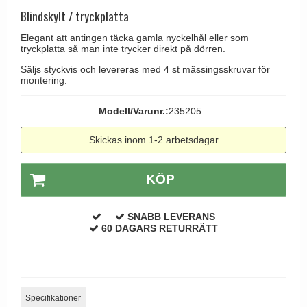
Brevinkast
Olivari
Blindskylt / tryckplatta
Delfin och valross
Ringklockor
Turnstyle Designs
Elegant att antingen täcka gamla nyckelhål eller som
Lama dörrhandtag - Gio Ponti
tryckplatta så man inte trycker direkt på dörren.
Brevlådor
RANDI dörrhandtag
Medici dörrhandtag
Säljs styckvis och levereras med 4 st mässingsskruvar för
Gångjärn till dörrar
RDS dörrhandtag
montering.
Svanemøllen trädörrhandtag
Skruvar
Samuel Heath produkter
Weingarden dörrhandtag
Modell/Varunr.:
235205
Krokar & Krokar
Sibes Metall
Østerbro - trädörrhandtag
Skickas inom 1-2 arbetsdagar
Hatthyllor
Søe-Jensen & Co.
Dörrhandtag Buster + Punch
Stormkrokar
Valli & Valli dörrhandtag
KÖP
DND dörrhandtag
Polermedel till mässing
YOUNG dörrhandtag
FSB dörrhandtag
SNABB LEVERANS
Randi Classic Line dörrhandtag
60 DAGARS RETURRÄTT
Turnstyle Design dörrhandtag
Terrass- och fönsterhandtag
Trädörrhandtag på långskylt
Specifikationer