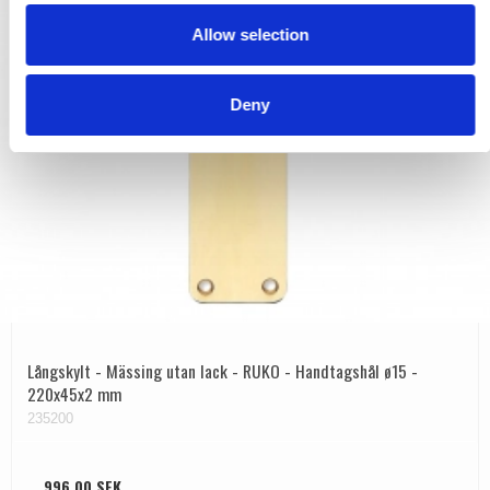
o
Allow selection
n
Deny
Långskylt - Mässing utan lack - RUKO - Handtagshål ø15 -
220x45x2 mm
235200
996,00 SEK