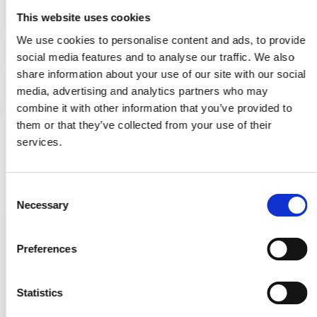
This website uses cookies
We use cookies to personalise content and ads, to provide
social media features and to analyse our traffic. We also
share information about your use of our site with our social
media, advertising and analytics partners who may
combine it with other information that you’ve provided to
them or that they’ve collected from your use of their
services.
C
Necessary
o
n
s
långskylt med Cylindervred - Polerad mässing utan lack - Modell
Preferences
e
LR46
n
235461
t
Statistics
S