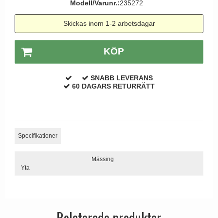
Modell/Varunr.:
235272
Dörrhandtag Utomhus
Skickas inom 1-2 arbetsdagar
KÖP
SNABB LEVERANS
60 DAGARS RETURRÄTT
Specifikationer
Mässing
Yta
Relaterade produkter