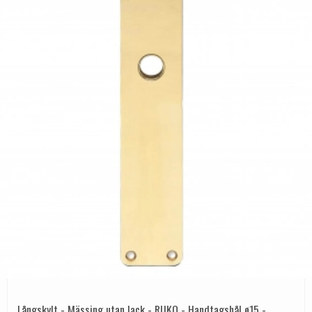
Långskylt - Mässing utan lack - RUKO - Handtagshål ø15 -