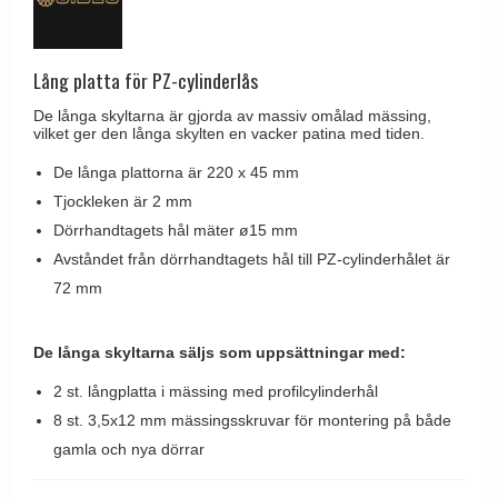
Brevinkast
Olivari
Delfin och valross
Ringklockor
Turnstyle Designs
Lama dörrhandtag - Gio Ponti
Lång platta för PZ-cylinderlås
Brevlådor
RANDI dörrhandtag
Medici dörrhandtag
De långa skyltarna är gjorda av massiv omålad mässing,
Gångjärn till dörrar
RDS dörrhandtag
vilket ger den långa skylten en vacker patina med tiden.
Svanemøllen trädörrhandtag
Skruvar
Samuel Heath produkter
De långa plattorna är 220 x 45 mm
Weingarden dörrhandtag
Krokar & Krokar
Tjockleken är 2 mm
Sibes Metall
Østerbro - trädörrhandtag
Dörrhandtagets hål mäter ø15 mm
Hatthyllor
Søe-Jensen & Co.
Dörrhandtag Buster + Punch
Avståndet från dörrhandtagets hål till PZ-cylinderhålet är
Stormkrokar
Valli & Valli dörrhandtag
72 mm
DND dörrhandtag
Polermedel till mässing
YOUNG dörrhandtag
FSB dörrhandtag
De långa skyltarna säljs som uppsättningar med:
Randi Classic Line dörrhandtag
2 st. långplatta i mässing med profilcylinderhål
Turnstyle Design dörrhandtag
8 st. 3,5x12 mm mässingsskruvar för montering på både
Terrass- och fönsterhandtag
gamla och nya dörrar
Trädörrhandtag på långskylt