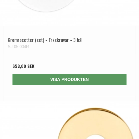
Kromrosetter (set) - Träskruvar - 3 hål
SJ.05-004R
653,00 SEK
VISA PRODUKTEN