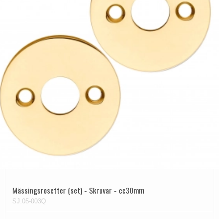
Mässingsrosetter (set) - Skruvar - cc30mm
SJ.05-003Q