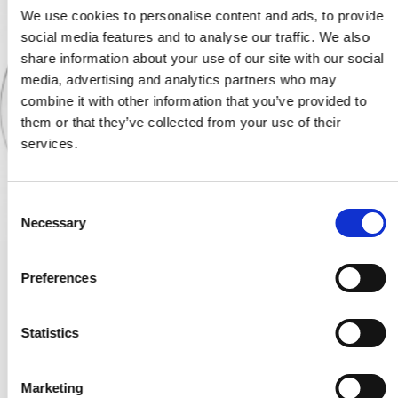
We use cookies to personalise content and ads, to provide
social media features and to analyse our traffic. We also
share information about your use of our site with our social
media, advertising and analytics partners who may
combine it with other information that you’ve provided to
them or that they’ve collected from your use of their
services.
C
Necessary
o
n
s
Krom rosett - ø50 - 3mm - ø16 - cc30mm
Preferences
e
SJ.05-003R
n
t
Statistics
689,00 SEK
S
e
Marketing
VISA PRODUKTEN
l