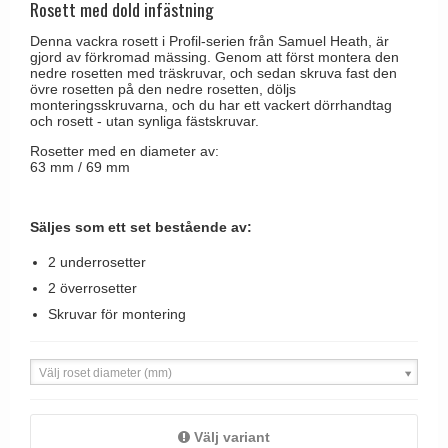
Rosett med dold infästning
Brevinkast
Olivari
Delfin och valross
Ringklockor
Denna vackra rosett i Profil-serien från Samuel Heath, är
Turnstyle Designs
gjord av förkromad mässing. Genom att först montera den
Lama dörrhandtag - Gio Ponti
nedre rosetten med träskruvar, och sedan skruva fast den
Brevlådor
RANDI dörrhandtag
övre rosetten på den nedre rosetten, döljs
Medici dörrhandtag
monteringsskruvarna, och du har ett vackert dörrhandtag
Gångjärn till dörrar
RDS dörrhandtag
och rosett - utan synliga fästskruvar.
Svanemøllen trädörrhandtag
Skruvar
Samuel Heath produkter
Rosetter med en diameter av:
Weingarden dörrhandtag
63 mm / 69 mm
Krokar & Krokar
Sibes Metall
Østerbro - trädörrhandtag
Hatthyllor
Søe-Jensen & Co.
Säljes som ett set bestående av:
Dörrhandtag Buster + Punch
Stormkrokar
Valli & Valli dörrhandtag
DND dörrhandtag
2 underrosetter
Polermedel till mässing
YOUNG dörrhandtag
2 överrosetter
FSB dörrhandtag
Skruvar för montering
Randi Classic Line dörrhandtag
Turnstyle Design dörrhandtag
Välj roset diameter (mm)
Terrass- och fönsterhandtag
Trädörrhandtag på långskylt
Välj variant