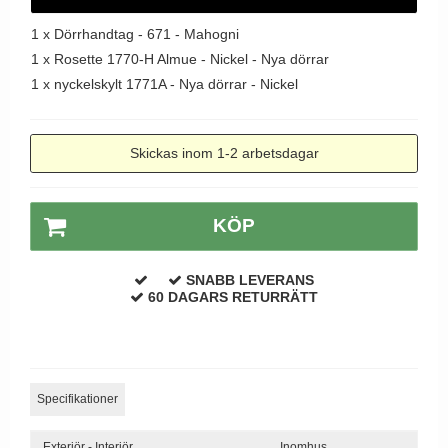
Dörrhandtag Utomhus
1 x
Dörrhandtag - 671 - Mahogni
1 x
Rosette 1770-H Almue - Nickel - Nya dörrar
1 x
nyckelskylt 1771A - Nya dörrar - Nickel
Skickas inom 1-2 arbetsdagar
KÖP
SNABB LEVERANS
60 DAGARS RETURRÄTT
Specifikationer
Exteriör - Interiör
Inomhus