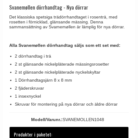
Brevinkast
Olivari
Svanemøllen dörrhandtag - Nya dörrar
Delfin och valross
Ringklockor
Turnstyle Designs
Det klassiska spetsiga trädörrhandtaget i rosenträ, med
Lama dörrhandtag - Gio Ponti
rosetten i förnicklad, glänsande mässing. Denna
Brevlådor
RANDI dörrhandtag
sammansättning av Svamemøllen är lämplig för nya dörrar.
Medici dörrhandtag
Gångjärn till dörrar
RDS dörrhandtag
Svanemøllen trädörrhandtag
Skruvar
Alla Svanemøllen dörrhandtag säljs som ett set med:
Samuel Heath produkter
Weingarden dörrhandtag
Krokar & Krokar
Sibes Metall
2 dörrhandtag i trä
Østerbro - trädörrhandtag
2 st glänsande nickelpläterade mässingsrosetter
Hatthyllor
Søe-Jensen & Co.
Dörrhandtag Buster + Punch
2 st glänsande nickelpläterade nyckelskyltar
Stormkrokar
Valli & Valli dörrhandtag
1 Dörrhandtagsjärn 8 x 8 mm
DND dörrhandtag
Polermedel till mässing
YOUNG dörrhandtag
2 fjäderskruvar
FSB dörrhandtag
1 insexnyckel
Randi Classic Line dörrhandtag
Skruvar för montering på nya dörrar och äldre dörrar
Turnstyle Design dörrhandtag
Modell/Varunr.:
SVANEMOLLEN1048
Terrass- och fönsterhandtag
Trädörrhandtag på långskylt
Produkter i paketet: