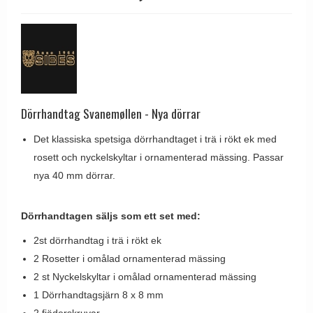
Brevinkast
Olivari
Delfin och valross
Ringklockor
Turnstyle Designs
Lama dörrhandtag - Gio Ponti
Brevlådor
RANDI dörrhandtag
Medici dörrhandtag
Gångjärn till dörrar
RDS dörrhandtag
Svanemøllen trädörrhandtag
Skruvar
Samuel Heath produkter
Dörrhandtag Svanemøllen - Nya dörrar
Weingarden dörrhandtag
Krokar & Krokar
Sibes Metall
Østerbro - trädörrhandtag
Det klassiska spetsiga dörrhandtaget i trä i rökt ek med
Hatthyllor
Søe-Jensen & Co.
rosett och nyckelskyltar i ornamenterad mässing. Passar
Dörrhandtag Buster + Punch
Stormkrokar
Valli & Valli dörrhandtag
nya 40 mm dörrar.
DND dörrhandtag
Polermedel till mässing
YOUNG dörrhandtag
FSB dörrhandtag
Dörrhandtagen säljs som ett set med:
Randi Classic Line dörrhandtag
2st dörrhandtag i trä i rökt ek
Turnstyle Design dörrhandtag
2 Rosetter i omålad ornamenterad mässing
2 st Nyckelskyltar i omålad ornamenterad mässing
Terrass- och fönsterhandtag
1 Dörrhandtagsjärn 8 x 8 mm
Trädörrhandtag på långskylt
2 fjäderskruvar