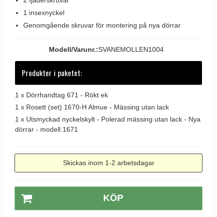
Dörrhandtag Utomhus
1 insexnyckel
Genomgående skruvar för montering på nya dörrar
Modell/Varunr.:
SVANEMOLLEN1004
Produkter i paketet:
1 x
Dörrhandtag 671 - Rökt ek
1 x
Rosett (set) 1670-H Almue - Mässing utan lack
1 x
Utsmyckad nyckelskylt - Polerad mässing utan lack - Nya
dörrar - modell 1671
Skickas inom 1-2 arbetsdagar
KÖP