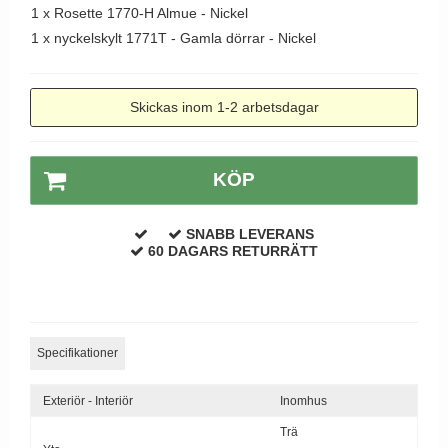
1 x
Rosette 1770-H Almue - Nickel
Dörrhandtag Utomhus
1 x
nyckelskylt 1771T - Gamla dörrar - Nickel
Skickas inom 1-2 arbetsdagar
KÖP
SNABB LEVERANS
60 DAGARS RETURRÄTT
Specifikationer
Exteriör - Interiör
Inomhus
Trä