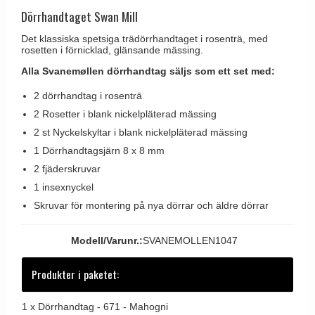
Brevinkast
Olivari
Dörrhandtaget Swan Mill
Delfin och valross
Ringklockor
Turnstyle Designs
Det klassiska spetsiga trädörrhandtaget i rosenträ, med
Lama dörrhandtag - Gio Ponti
rosetten i förnicklad, glänsande mässing.
Brevlådor
RANDI dörrhandtag
Medici dörrhandtag
Alla Svanemøllen dörrhandtag säljs som ett set med:
Gångjärn till dörrar
RDS dörrhandtag
Svanemøllen trädörrhandtag
2 dörrhandtag i rosenträ
Skruvar
Samuel Heath produkter
Weingarden dörrhandtag
2 Rosetter i blank nickelpläterad mässing
Krokar & Krokar
Sibes Metall
2 st Nyckelskyltar i blank nickelpläterad mässing
Østerbro - trädörrhandtag
Hatthyllor
1 Dörrhandtagsjärn 8 x 8 mm
Søe-Jensen & Co.
Dörrhandtag Buster + Punch
2 fjäderskruvar
Stormkrokar
Valli & Valli dörrhandtag
DND dörrhandtag
1 insexnyckel
Polermedel till mässing
YOUNG dörrhandtag
Skruvar för montering på nya dörrar och äldre dörrar
FSB dörrhandtag
Randi Classic Line dörrhandtag
Modell/Varunr.:
SVANEMOLLEN1047
Turnstyle Design dörrhandtag
Produkter i paketet:
Terrass- och fönsterhandtag
Trädörrhandtag på långskylt
1 x
Dörrhandtag - 671 - Mahogni