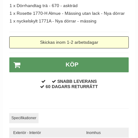
Dörrhandtag Utomhus
1 x
Dörrhandtag trä - 670 - askträd
1 x
Rosette 1770-H Almue - Mässing utan lack - Nya dörrar
1 x
nyckelskylt 1771A - Nya dörrar - mässing
Skickas inom 1-2 arbetsdagar
KÖP
SNABB LEVERANS
60 DAGARS RETURRÄTT
Specifikationer
Exteriör - Interiör
Inomhus