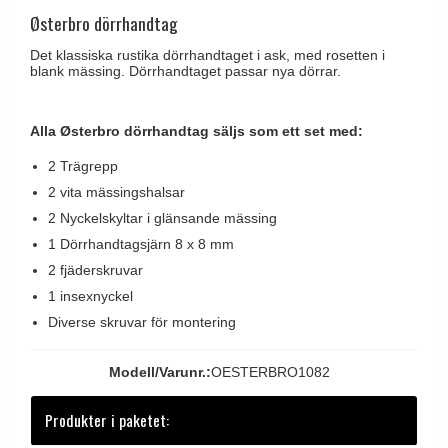
Brevinkast
Olivari
Østerbro dörrhandtag
Delfin och valross
Ringklockor
Turnstyle Designs
Det klassiska rustika dörrhandtaget i ask, med rosetten i
Lama dörrhandtag - Gio Ponti
blank mässing. Dörrhandtaget passar nya dörrar.
Brevlådor
RANDI dörrhandtag
Medici dörrhandtag
Gångjärn till dörrar
RDS dörrhandtag
Svanemøllen trädörrhandtag
Alla Østerbro dörrhandtag säljs som ett set med:
Skruvar
Samuel Heath produkter
Weingarden dörrhandtag
2 Trägrepp
Krokar & Krokar
Sibes Metall
2 vita mässingshalsar
Østerbro - trädörrhandtag
Hatthyllor
Søe-Jensen & Co.
2 Nyckelskyltar i glänsande mässing
Dörrhandtag Buster + Punch
Stormkrokar
1 Dörrhandtagsjärn 8 x 8 mm
Valli & Valli dörrhandtag
DND dörrhandtag
2 fjäderskruvar
Polermedel till mässing
YOUNG dörrhandtag
FSB dörrhandtag
1 insexnyckel
Diverse skruvar för montering
Randi Classic Line dörrhandtag
Turnstyle Design dörrhandtag
Modell/Varunr.:
OESTERBRO1082
Terrass- och fönsterhandtag
Produkter i paketet:
Trädörrhandtag på långskylt