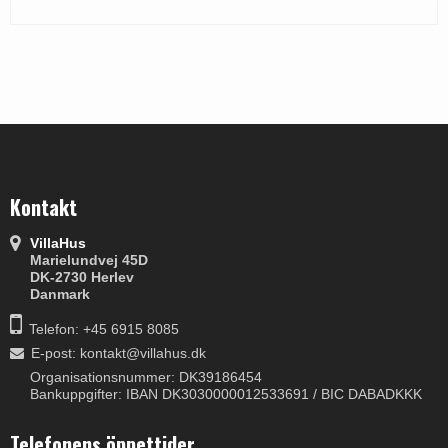
Kontakt
VillaHus
Marielundvej 45D
DK-2730 Herlev
Danmark
Telefon: +45 6915 8085
E-post
:
kontakt@villahus.dk
Organisationsnummer: DK39186454
Bankuppgifter: IBAN DK3030000012533691 / BIC DABADKKK
Telefonens öppettider