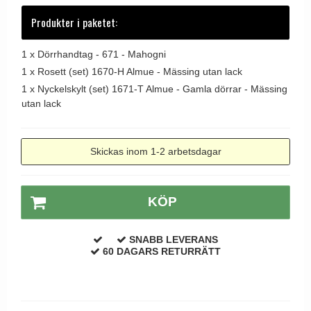
Dörrhandtag Utomhus
Produkter i paketet:
1 x
Dörrhandtag - 671 - Mahogni
1 x
Rosett (set) 1670-H Almue - Mässing utan lack
1 x
Nyckelskylt (set) 1671-T Almue - Gamla dörrar - Mässing
utan lack
Skickas inom 1-2 arbetsdagar
KÖP
SNABB LEVERANS
60 DAGARS RETURRÄTT