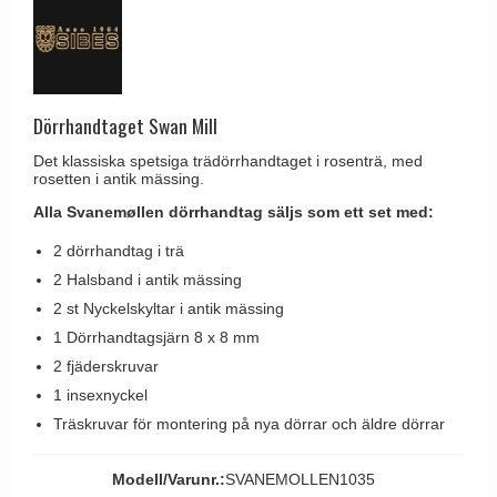
Brevinkast
Olivari
Delfin och valross
Ringklockor
Turnstyle Designs
Lama dörrhandtag - Gio Ponti
Brevlådor
RANDI dörrhandtag
Medici dörrhandtag
Gångjärn till dörrar
Dörrhandtaget Swan Mill
RDS dörrhandtag
Svanemøllen trädörrhandtag
Skruvar
Det klassiska spetsiga trädörrhandtaget i rosenträ, med
Samuel Heath produkter
Weingarden dörrhandtag
rosetten i antik mässing.
Krokar & Krokar
Sibes Metall
Alla Svanemøllen dörrhandtag säljs som ett set med:
Østerbro - trädörrhandtag
Hatthyllor
Søe-Jensen & Co.
2 dörrhandtag i trä
Dörrhandtag Buster + Punch
Stormkrokar
Valli & Valli dörrhandtag
2 Halsband i antik mässing
DND dörrhandtag
Polermedel till mässing
2 st Nyckelskyltar i antik mässing
YOUNG dörrhandtag
FSB dörrhandtag
1 Dörrhandtagsjärn 8 x 8 mm
Randi Classic Line dörrhandtag
2 fjäderskruvar
1 insexnyckel
Turnstyle Design dörrhandtag
Träskruvar för montering på nya dörrar och äldre dörrar
Terrass- och fönsterhandtag
Trädörrhandtag på långskylt
Modell/Varunr.:
SVANEMOLLEN1035