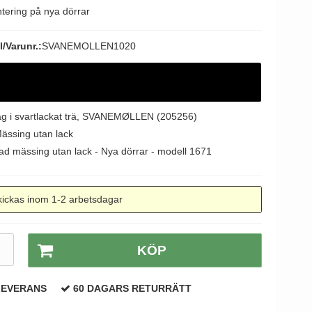
ering på nya dörrar
/Varunr.:
SVANEMOLLEN1020
g i svartlackat trä, SVANEMØLLEN (205256)
Mässing utan lack
ad mässing utan lack - Nya dörrar - modell 1671
ickas inom 1-2 arbetsdagar
R
KÖP
LEVERANS
60 DAGARS RETURRÄTT