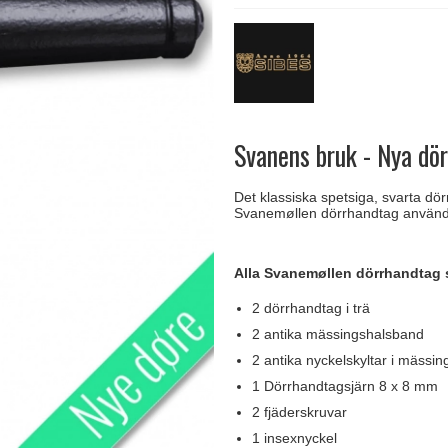
handtag
Delfin och valross
Krokar & Krokar
Søe-Jensen & Co.
FSB dörrhand
g
rrhandtag
Lama dörrhandtag - Gio Ponti
Hatthyllor
Valli & Valli dörrhandtag
Randi Classic
Svanens bruk - Nya dör
Det klassiska spetsiga, svarta dör
Svanemøllen dörrhandtag används 
Alla Svanemøllen dörrhandtag s
2 dörrhandtag i trä
2 antika mässingshalsband
2 antika nyckelskyltar i mässin
1 Dörrhandtagsjärn 8 x 8 mm
2 fjäderskruvar
1 insexnyckel