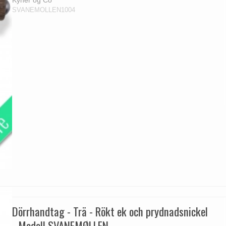
SVANEMOLLEN1004
Dörrhandtag - Trä - Rökt ek och prydnadsnickel
- Modell SVANEMØLLEN