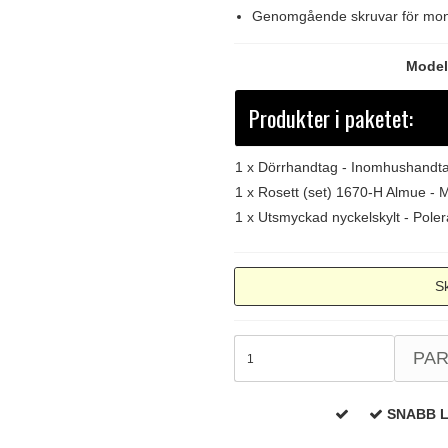
Genomgående skruvar för mont
Modell
Produkter i paketet:
1 x
Dörrhandtag - Inomhushandta
1 x
Rosett (set) 1670-H Almue - 
1 x
Utsmyckad nyckelskylt - Poler
Sk
PA
SNABB 