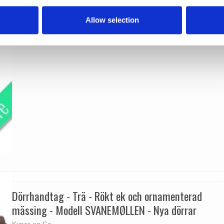
Allow selection
Dörrhandtag - Trä - Rökt ek och ornamenterad
mässing - Modell SVANEMØLLEN - Nya dörrar
Kyner og Co