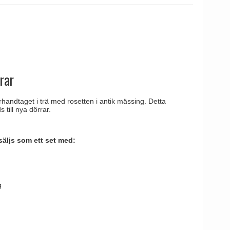
tag
 Line dörrhandtag
rar
rhandtaget i trä med rosetten i antik mässing. Detta
till nya dörrar.
äljs som ett set med:
g