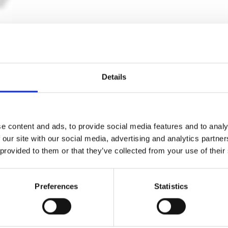
Details
e content and ads, to provide social media features and to analy
 our site with our social media, advertising and analytics partn
 provided to them or that they’ve collected from your use of their
Dörrhandtag - Trä - Rökt ek och oxiderad
Preferences
Statistics
mässing - Modell SVANEMØLLEN - Nya dörrar
Kyner og Co
SVANEMOLLEN1002