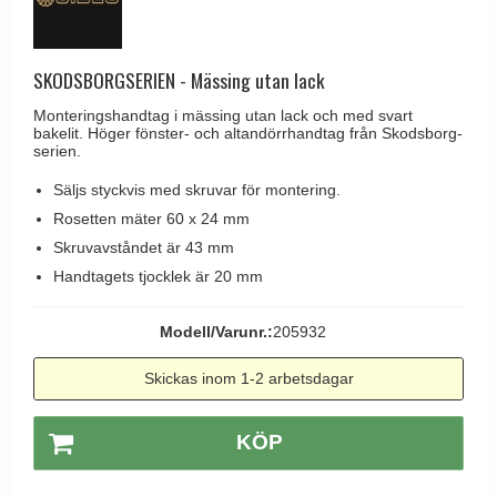
Brevinkast
Olivari
Delfin och valross
Ringklockor
Turnstyle Designs
Lama dörrhandtag - Gio Ponti
SKODSBORGSERIEN - Mässing utan lack
Brevlådor
RANDI dörrhandtag
Medici dörrhandtag
Monteringshandtag i mässing utan lack och med svart
Gångjärn till dörrar
RDS dörrhandtag
bakelit. Höger fönster- och altandörrhandtag från Skodsborg-
Svanemøllen trädörrhandtag
serien.
Skruvar
Samuel Heath produkter
Weingarden dörrhandtag
Säljs styckvis med skruvar för montering.
Krokar & Krokar
Sibes Metall
Østerbro - trädörrhandtag
Rosetten mäter 60 x 24 mm
Hatthyllor
Søe-Jensen & Co.
Skruvavståndet är 43 mm
Dörrhandtag Buster + Punch
Stormkrokar
Handtagets tjocklek är 20 mm
Valli & Valli dörrhandtag
DND dörrhandtag
Polermedel till mässing
YOUNG dörrhandtag
FSB dörrhandtag
Modell/Varunr.:
205932
Randi Classic Line dörrhandtag
Skickas inom 1-2 arbetsdagar
Turnstyle Design dörrhandtag
KÖP
Terrass- och fönsterhandtag
Trädörrhandtag på långskylt