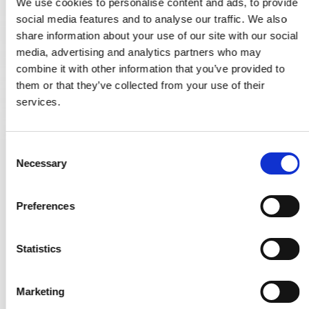
We use cookies to personalise content and ads, to provide
social media features and to analyse our traffic. We also
share information about your use of our site with our social
media, advertising and analytics partners who may
combine it with other information that you’ve provided to
them or that they’ve collected from your use of their
services.
C
Necessary
o
Altandörrshandtag / Fönsterhandtag - mässing - Kay Otto
Fisherman - Liten kupé - Modell 17881
n
s
230080
Preferences
e
n
863,00 SEK
t
Statistics
S
VISA PRODUKTEN
e
Marketing
l