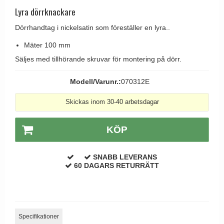
Brevinkast
Olivari
Lyra dörrknackare
Delfin och valross
Ringklockor
Turnstyle Designs
Dörrhandtag i nickelsatin som föreställer en lyra..
Lama dörrhandtag - Gio Ponti
Brevlådor
RANDI dörrhandtag
Mäter 100 mm
Medici dörrhandtag
Gångjärn till dörrar
RDS dörrhandtag
Säljes med tillhörande skruvar för montering på dörr.
Svanemøllen trädörrhandtag
Skruvar
Samuel Heath produkter
Weingarden dörrhandtag
Modell/Varunr.:
070312E
Krokar & Krokar
Sibes Metall
Østerbro - trädörrhandtag
Skickas inom 30-40 arbetsdagar
Hatthyllor
Søe-Jensen & Co.
Dörrhandtag Buster + Punch
Stormkrokar
Valli & Valli dörrhandtag
KÖP
DND dörrhandtag
Polermedel till mässing
YOUNG dörrhandtag
FSB dörrhandtag
SNABB LEVERANS
Randi Classic Line dörrhandtag
60 DAGARS RETURRÄTT
Turnstyle Design dörrhandtag
Terrass- och fönsterhandtag
Trädörrhandtag på långskylt
Specifikationer