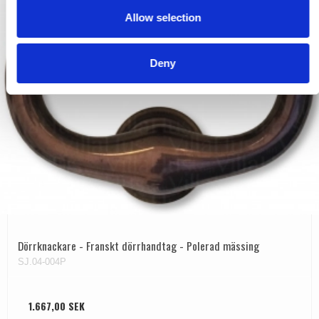
o
Allow selection
n
Deny
Dörrknackare - Franskt dörrhandtag - Polerad mässing
SJ.04-004P
1.667,00 SEK