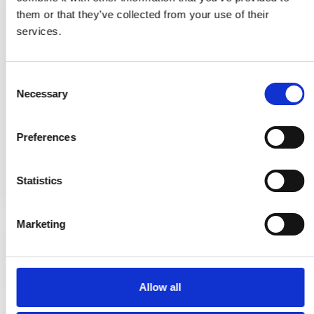
them or that they’ve collected from your use of their
services.
Dörrknackare - Franskt dörrhandtag - Nickel
SJ.04-004N
C
Necessary
2.167,00 SEK
o
n
1.409,00 SEK
s
Preferences
e
VISA PRODUKTEN
n
t
Statistics
S
e
Marketing
l
e
c
t
Allow all
i