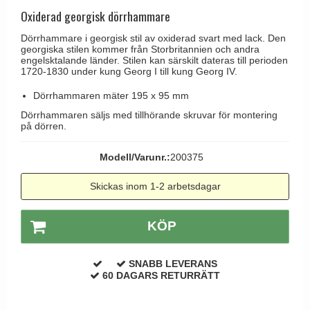
Brevinkast
Olivari
Oxiderad georgisk dörrhammare
Delfin och valross
Ringklockor
Turnstyle Designs
Dörrhammare i georgisk stil av oxiderad svart med lack. Den
Lama dörrhandtag - Gio Ponti
georgiska stilen kommer från Storbritannien och andra
Brevlådor
RANDI dörrhandtag
engelsktalande länder. Stilen kan särskilt dateras till perioden
Medici dörrhandtag
1720-1830 under kung Georg I till kung Georg IV.
Gångjärn till dörrar
RDS dörrhandtag
Svanemøllen trädörrhandtag
Dörrhammaren mäter 195 x 95 mm
Skruvar
Samuel Heath produkter
Weingarden dörrhandtag
Dörrhammaren säljs med tillhörande skruvar för montering
Krokar & Krokar
Sibes Metall
på dörren.
Østerbro - trädörrhandtag
Hatthyllor
Søe-Jensen & Co.
Modell/Varunr.:
200375
Dörrhandtag Buster + Punch
Stormkrokar
Valli & Valli dörrhandtag
DND dörrhandtag
Skickas inom 1-2 arbetsdagar
Polermedel till mässing
YOUNG dörrhandtag
FSB dörrhandtag
KÖP
Randi Classic Line dörrhandtag
Turnstyle Design dörrhandtag
SNABB LEVERANS
Terrass- och fönsterhandtag
60 DAGARS RETURRÄTT
Trädörrhandtag på långskylt