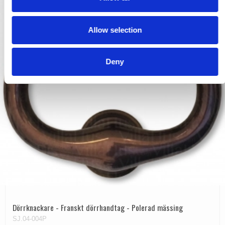
i
o
Allow selection
n
Deny
Dörrknackare - Franskt dörrhandtag - Polerad mässing
SJ.04-004P