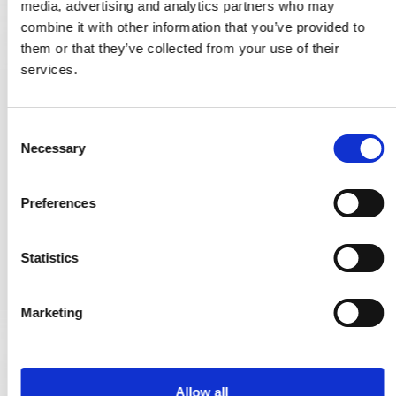
media, advertising and analytics partners who may
combine it with other information that you’ve provided to
them or that they’ve collected from your use of their
services.
Dörrknackare - Franskt dörrhandtag - Nickel
SJ.04-004N
C
Necessary
o
n
2.167,00 SEK
s
Preferences
1.409,00 SEK
e
n
VISA PRODUKTEN
t
Statistics
S
e
Marketing
l
e
c
t
Allow all