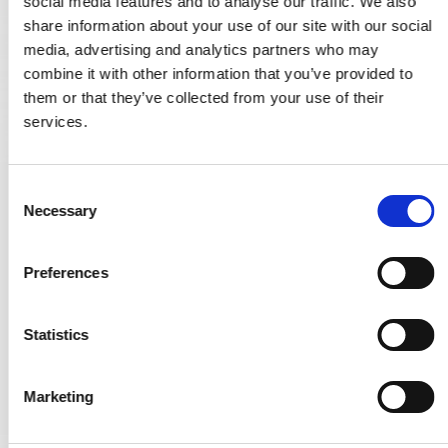
social media features and to analyse our traffic. We also
share information about your use of our site with our social
media, advertising and analytics partners who may
combine it with other information that you’ve provided to
them or that they’ve collected from your use of their
services.
C
Dörrknackare - Franskt dörrhandtag - Nickel
Necessary
o
SJ.04-004N
n
s
Preferences
e
2.167,00 SEK
n
1.409,00 SEK
t
Statistics
S
VISA PRODUKTEN
e
Marketing
l
e