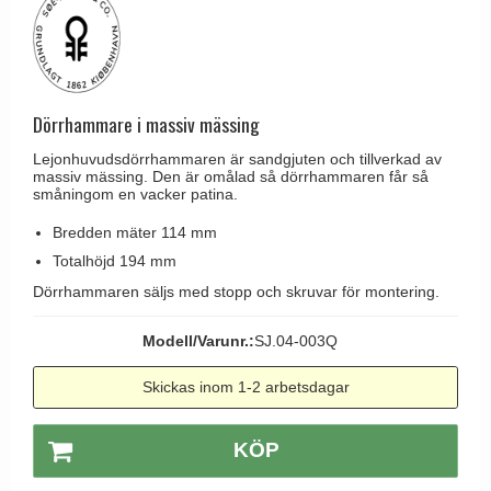
Brevinkast
Olivari
Delfin och valross
Ringklockor
Turnstyle Designs
Lama dörrhandtag - Gio Ponti
Brevlådor
RANDI dörrhandtag
Medici dörrhandtag
Gångjärn till dörrar
Dörrhammare i massiv mässing
RDS dörrhandtag
Svanemøllen trädörrhandtag
Skruvar
Lejonhuvudsdörrhammaren är sandgjuten och tillverkad av
Samuel Heath produkter
Weingarden dörrhandtag
massiv mässing. Den är omålad så dörrhammaren får så
Krokar & Krokar
småningom en vacker patina.
Sibes Metall
Østerbro - trädörrhandtag
Hatthyllor
Bredden mäter 114 mm
Søe-Jensen & Co.
Dörrhandtag Buster + Punch
Totalhöjd 194 mm
Stormkrokar
Valli & Valli dörrhandtag
DND dörrhandtag
Dörrhammaren säljs med stopp och skruvar för montering.
Polermedel till mässing
YOUNG dörrhandtag
FSB dörrhandtag
Modell/Varunr.:
SJ.04-003Q
Randi Classic Line dörrhandtag
Skickas inom 1-2 arbetsdagar
Turnstyle Design dörrhandtag
Terrass- och fönsterhandtag
KÖP
Trädörrhandtag på långskylt