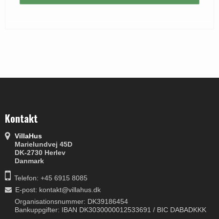
Kontakt
VillaHus
Marielundvej 45D
DK-2730 Herlev
Danmark
Telefon: +45 6915 8085
E-post
:
kontakt@villahus.dk
Organisationsnummer: DK39186454
Bankuppgifter: IBAN DK3030000012533691 / BIC DABADKKK