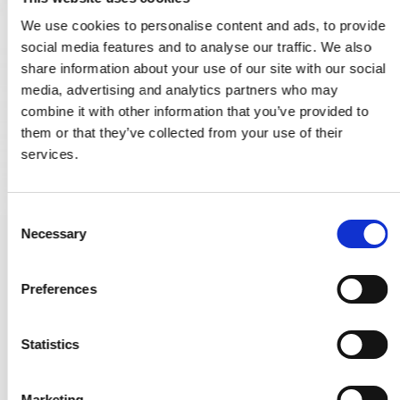
We use cookies to personalise content and ads, to provide
social media features and to analyse our traffic. We also
share information about your use of our site with our social
media, advertising and analytics partners who may
combine it with other information that you’ve provided to
them or that they’ve collected from your use of their
services.
C
Necessary
o
Skyltar med WC-beslag - nickel - Amalienborg - cc72mm
n
SJ.13-068N
s
Preferences
e
n
1.805,00 SEK
t
Statistics
1.083,00 SEK
S
e
VISA PRODUKTEN
Marketing