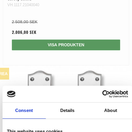
VH.1117.21040040
2.508,00 SEK
2.006,00 SEK
VISA PRODUKTEN
REA
Consent
Details
About
This website uses cookies