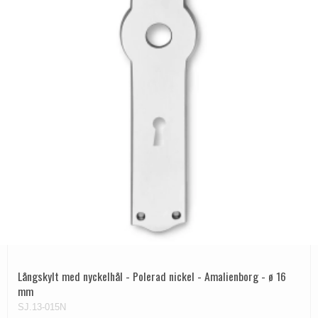
Långskylt med nyckelhål - Polerad nickel - Amalienborg - ø 16
mm
SJ.13-015N