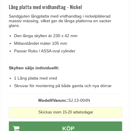
Brevinkast
Olivari
Lång platta med vridhandtag - Nickel
Delfin och valross
Ringklockor
Turnstyle Designs
Sandgjuten långplatta med vridhandtag i nickelpläterad
Lama dörrhandtag - Gio Ponti
massiv mässing, vilket ger de långa plattorna en vacker
Brevlådor
RANDI dörrhandtag
glans.
Medici dörrhandtag
Gångjärn till dörrar
RDS dörrhandtag
Den långa skylten är 230 x 42 mm
Svanemøllen trädörrhandtag
Skruvar
Samuel Heath produkter
Mittavståndet mäter 105 mm
Weingarden dörrhandtag
Passar Ruko / ASSA oval cylinder
Krokar & Krokar
Sibes Metall
Østerbro - trädörrhandtag
Hatthyllor
Søe-Jensen & Co.
Dörrhandtag Buster + Punch
Skylten säljs individuellt:
Stormkrokar
Valli & Valli dörrhandtag
DND dörrhandtag
1 Lång platta med vred
Polermedel till mässing
YOUNG dörrhandtag
Skruvar för montering på både gamla och nya dörrar
FSB dörrhandtag
Randi Classic Line dörrhandtag
Modell/Varunr.:
SJ.13-004N
Turnstyle Design dörrhandtag
Skickas inom 15-20 arbetsdagar
Terrass- och fönsterhandtag
Trädörrhandtag på långskylt
KÖP