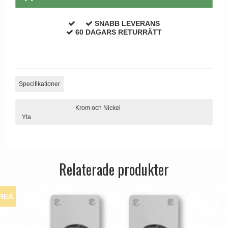
Dörrhandtag Utomhus
SNABB LEVERANS
60 DAGARS RETURRÄTT
Specifikationer
Krom och Nickel
Yta
Relaterade produkter
REA