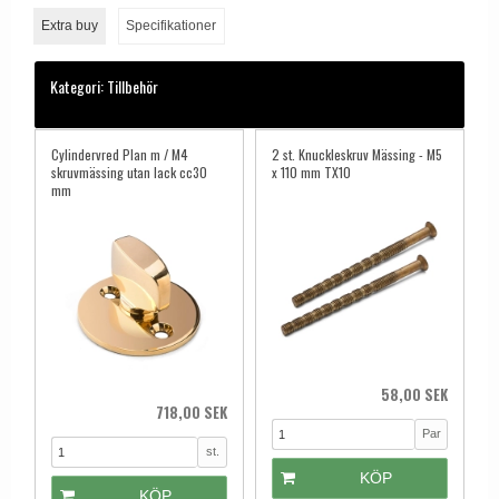
Dörrhandtag Utomhus
Extra buy
Specifikationer
Kategori:
Tillbehör
Cylindervred Plan m / M4
2 st. Knuckleskruv Mässing - M5
skruvmässing utan lack cc30
x 110 mm TX10
mm
58,00 SEK
718,00 SEK
Par
st.
KÖP
KÖP