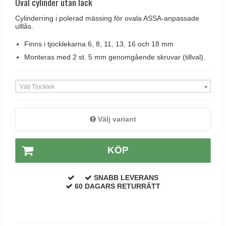
Oval cylinder utan lack
Brevinkast
Olivari
Delfin och valross
Cylinderring i polerad mässing för ovala ASSA-anpassade
Ringklockor
Turnstyle Designs
ulllås.
Lama dörrhandtag - Gio Ponti
Brevlådor
RANDI dörrhandtag
Finns i tjocklekarna 6, 8, 11, 13, 16 och 18 mm
Medici dörrhandtag
Gångjärn till dörrar
Monteras med 2 st. 5 mm genomgående skruvar (tillval).
RDS dörrhandtag
Svanemøllen trädörrhandtag
Skruvar
Samuel Heath produkter
Weingarden dörrhandtag
Välj Tjocklek
Krokar & Krokar
Sibes Metall
Østerbro - trädörrhandtag
Hatthyllor
Søe-Jensen & Co.
Dörrhandtag Buster + Punch
Välj variant
Stormkrokar
Valli & Valli dörrhandtag
DND dörrhandtag
Polermedel till mässing
YOUNG dörrhandtag
FSB dörrhandtag
KÖP
Randi Classic Line dörrhandtag
SNABB LEVERANS
Turnstyle Design dörrhandtag
60 DAGARS RETURRÄTT
Terrass- och fönsterhandtag
Trädörrhandtag på långskylt