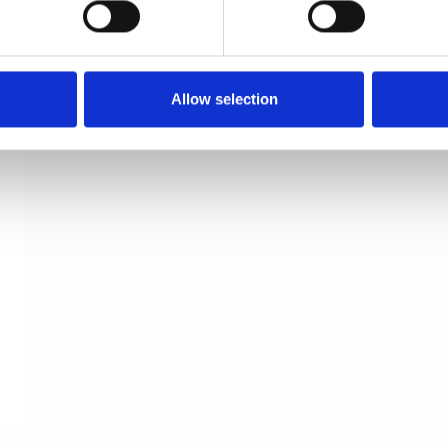
RANDI Cylinderring - Borstad mässing -
Invändig - Oval ASSA
Randi
Allow selection
1100.98.Ax.I