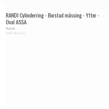
RANDI Cylinderring - Borstad mässing - Ytter -
Oval ASSA
Randi
1100.98.Ax.U