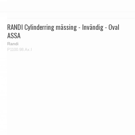
RANDI Cylinderring mässing - Invändig - Oval
ASSA
Randi
P1100.98.Ax.I