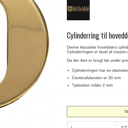
handtag
Delfin och valross
Krokar & Krokar
Søe-Jensen & Co.
FSB dörrhand
g
rrhandtag
Lama dörrhandtag - Gio Ponti
Hatthyllor
Valli & Valli dörrhandtag
Randi Classic
Cylinderring til hoved
Denne klassiske hoveddørs cylinde
Cylinderringen er lavet af massiv 
Da der ikke er brugt lak under pro
Cylinderringen har en diamet
Centerafstanden er 30 mm
Tykkelsen måler 2 mm
Sk
ST