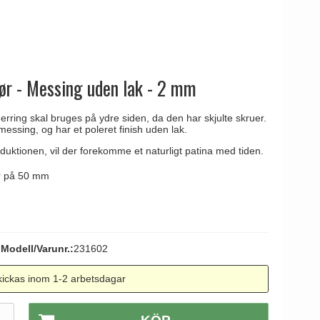
tag
 Line dörrhandtag
dør - Messing uden lak - 2 mm
rring skal bruges på ydre siden, da den har skjulte skruer.
messing, og har et poleret finish uden lak.
duktionen, vil der forekomme et naturligt patina med tiden.
er på 50 mm
Modell/Varunr.:
231602
ickas inom 1-2 arbetsdagar
.