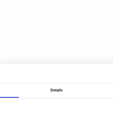
Cylinderring - Inre - Borstat stål - D linje 6-18
mm
Details
d line
14.3451.02.xxx