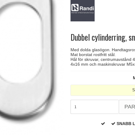
handtag
Delfin och valross
Krokar & Krokar
Søe-Jensen & Co.
FSB dörrhand
g
rrhandtag
Lama dörrhandtag - Gio Ponti
Hatthyllor
Valli & Valli dörrhandtag
Randi Classic
Dubbel cylinderring, s
Med dolda glasögon. Handtagsro
Mat borstat rostfritt stål.
Hål för skruvar, centrumavstånd 49
4x16 mm och maskinskruvar M5
M
S
PA
SNABB 