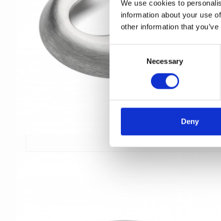
We use cookies to personalis
information about your use of
other information that you’ve
C
Necessary
o
n
s
e
n
t
Deny
S
e
l
e
c
t
i
o