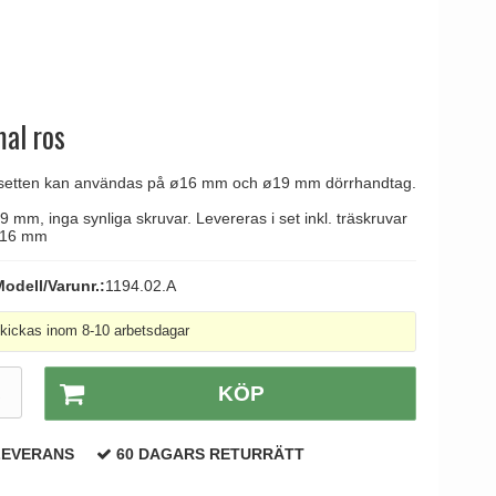
tag
 Line dörrhandtag
mal ros
setten kan användas på ø16 mm och ø19 mm dörrhandtag.
 mm, inga synliga skruvar. Levereras i set inkl. träskruvar
x16 mm
odell/Varunr.:
1194.02.A
kickas inom 8-10 arbetsdagar
R
KÖP
LEVERANS
60 DAGARS RETURRÄTT