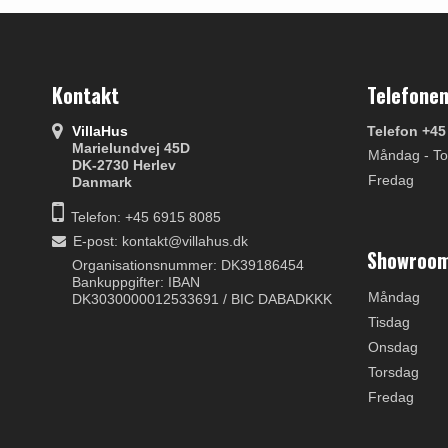
Kontakt
Telefonen
VillaHus
Telefon +45
Marielundvej 45D
Måndag - To
DK-2730 Herlev
Fredag
Danmark
Telefon: +45 6915 8085
E-post
:
kontakt@villahus.dk
Showroom
Organisationsnummer: DK39186454
Bankuppgifter: IBAN
Måndag
DK3030000012533691 / BIC DABADKKK
Tisdag
Onsdag
Torsdag
Fredag