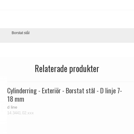
Borstat stål
Relaterade produkter
Cylinderring - Exteriör - Borstat stål - D linje 7-
18 mm
d line
14.3441.02.xxx