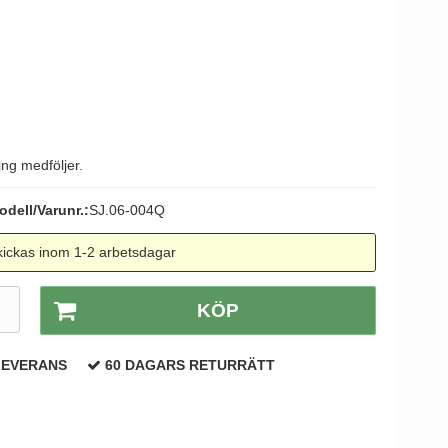
tag
 Line dörrhandtag
ng medföljer.
odell/Varunr.:
SJ.06-004Q
ickas inom 1-2 arbetsdagar
.
KÖP
LEVERANS
60 DAGARS RETURRÄTT