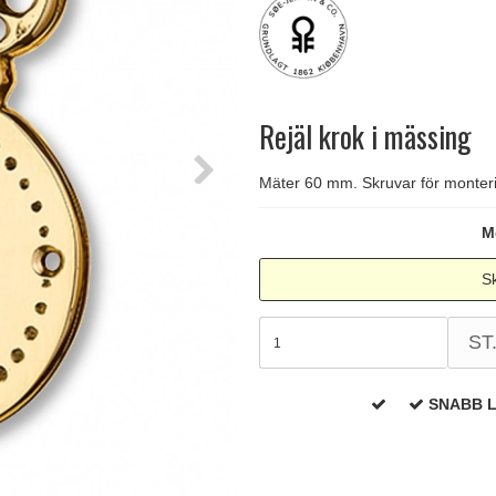
handtag
Delfin och valross
Krokar & Krokar
Søe-Jensen & Co.
FSB dörrhand
g
rrhandtag
Lama dörrhandtag - Gio Ponti
Hatthyllor
Valli & Valli dörrhandtag
Randi Classic
Rejäl krok i mässing
Mäter 60 mm. Skruvar för monteri
M
Sk
ST
SNABB 