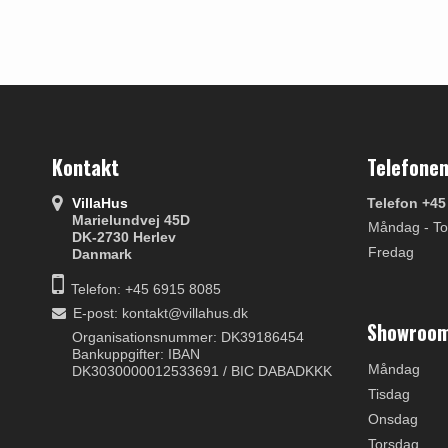
Kontakt
Telefonen
VillaHus
Telefon +45
Marielundvej 45D
Måndag - To
DK-2730 Herlev
Fredag
Danmark
Telefon: +45 6915 8085
E-post
:
kontakt@villahus.dk
Showroom
Organisationsnummer: DK39186454
Bankuppgifter: IBAN
Måndag
DK3030000012533691 / BIC DABADKKK
Tisdag
Onsdag
Torsdag