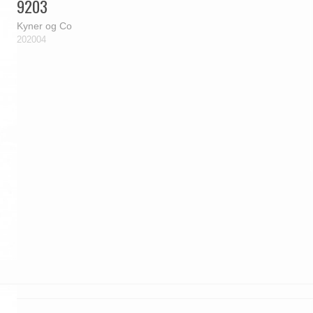
9203
Kyner og Co
202004