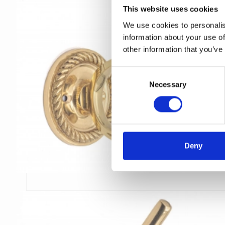
This website uses cookies
We use cookies to personalis
information about your use of
other information that you’ve
C
Necessary
o
n
s
e
n
t
Deny
S
e
l
e
c
t