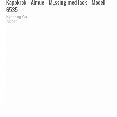
Kappkrok - Almue - M„ssing med lack - Modell
6535
Kyner og Co
202070