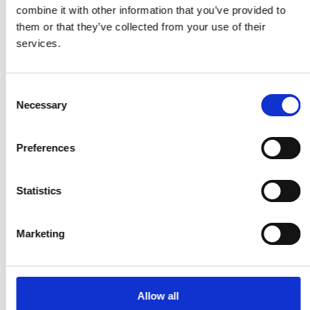
combine it with other information that you’ve provided to
them or that they’ve collected from your use of their
Brevinkast med klaff - Polerad krom - BAL - Modell 1261 - 330 x
services.
77 mm
1261-0100330-05
C
1.261,00 SEK
Necessary
o
n
568,00 SEK
s
Preferences
VISA PRODUKTEN
e
n
t
Statistics
S
e
Marketing
l
e
c
t
Allow all
i