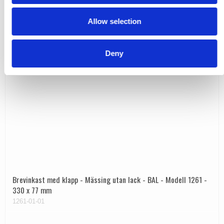
o
Allow selection
n
Deny
Brevinkast med klapp - Mässing utan lack - BAL - Modell 1261 -
330 x 77 mm
1261-01-01