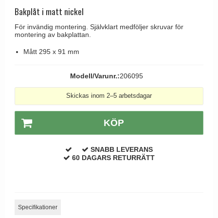
Brevinkast
Olivari
Bakplåt i matt nickel
Delfin och valross
Ringklockor
Turnstyle Designs
För invändig montering. Självklart medföljer skruvar för
Lama dörrhandtag - Gio Ponti
montering av bakplattan.
Brevlådor
RANDI dörrhandtag
Medici dörrhandtag
Mått 295 x 91 mm
Gångjärn till dörrar
RDS dörrhandtag
Svanemøllen trädörrhandtag
Skruvar
Samuel Heath produkter
Modell/Varunr.:
206095
Weingarden dörrhandtag
Krokar & Krokar
Sibes Metall
Østerbro - trädörrhandtag
Skickas inom 2–5 arbetsdagar
Hatthyllor
Søe-Jensen & Co.
Dörrhandtag Buster + Punch
Stormkrokar
Valli & Valli dörrhandtag
KÖP
DND dörrhandtag
Polermedel till mässing
YOUNG dörrhandtag
FSB dörrhandtag
SNABB LEVERANS
60 DAGARS RETURRÄTT
Randi Classic Line dörrhandtag
Turnstyle Design dörrhandtag
Terrass- och fönsterhandtag
Specifikationer
Trädörrhandtag på långskylt