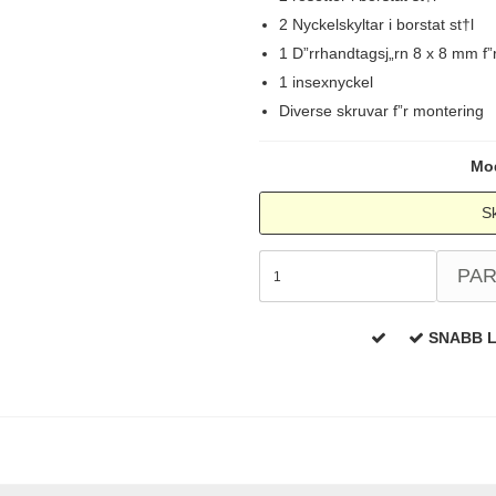
2 Nyckelskyltar i borstat st†l
1 D”rrhandtagsj„rn 8 x 8 mm f
1 insexnyckel
Diverse skruvar f”r montering
Mod
Sk
PA
SNABB 