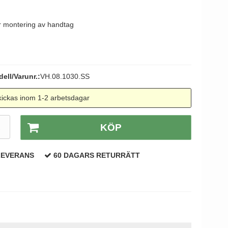
”r montering av handtag
ell/Varunr.:
VH.08.1030.SS
ickas inom 1-2 arbetsdagar
R
KÖP
LEVERANS
60 DAGARS RETURRÄTT