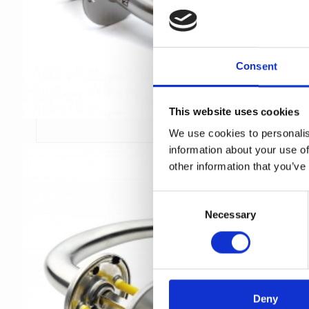
Consent
This website uses cookies
We use cookies to personalis
information about your use of
other information that you’ve
C
Necessary
o
n
s
e
n
t
Deny