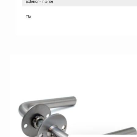
Exteriör - Interiör
Yta