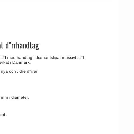
tag
 Line dörrhandtag
at d”rrhandtag
st†l med handtag i diamantslipat massivt st†l.
verkat i Danmark.
 nya och „ldre d”rrar.
0 mm i diameter.
med: