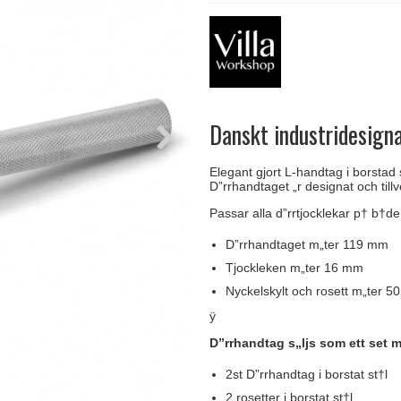
handtag
Delfin och valross
Krokar & Krokar
Søe-Jensen & Co.
FSB dörrhand
g
rrhandtag
Lama dörrhandtag - Gio Ponti
Hatthyllor
Valli & Valli dörrhandtag
Randi Classic
Danskt industridesign
Elegant gjort L-handtag i borstad 
D”rrhandtaget „r designat och till
Passar alla d”rrtjocklekar p† b†de
D”rrhandtaget m„ter 119 mm
Tjockleken m„ter 16 mm
Nyckelskylt och rosett m„ter 5
ÿ
D”rrhandtag s„ljs som ett set 
2st D”rrhandtag i borstat st†l
2 rosetter i borstat st†l