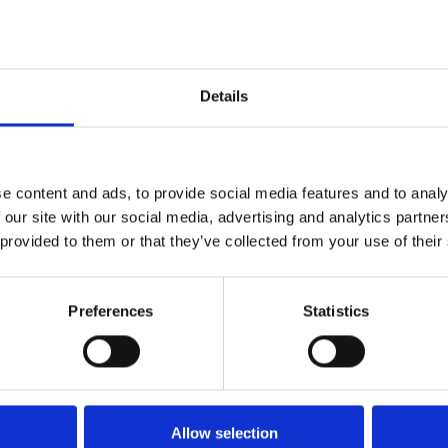
Details
e content and ads, to provide social media features and to analy
 our site with our social media, advertising and analytics partn
 provided to them or that they’ve collected from your use of their
Randi dörrhandtag - klassisk coupéform -
Modell 7090 - ø19 - Fästlock 30/38 mm
Preferences
Statistics
Randi
7090.084AB
Allow selection