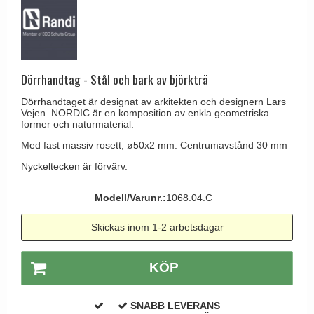
Brevinkast
Olivari
Delfin och valross
Ringklockor
Turnstyle Designs
Lama dörrhandtag - Gio Ponti
Brevlådor
RANDI dörrhandtag
Medici dörrhandtag
Gångjärn till dörrar
Dörrhandtag - Stål och bark av björkträ
RDS dörrhandtag
Svanemøllen trädörrhandtag
Skruvar
Dörrhandtaget är designat av arkitekten och designern Lars
Samuel Heath produkter
Weingarden dörrhandtag
Vejen. NORDIC är en komposition av enkla geometriska
Krokar & Krokar
former och naturmaterial.
Sibes Metall
Østerbro - trädörrhandtag
Med fast massiv rosett, ø50x2 mm. Centrumavstånd 30 mm
Hatthyllor
Søe-Jensen & Co.
Dörrhandtag Buster + Punch
Nyckeltecken är förvärv.
Stormkrokar
Valli & Valli dörrhandtag
DND dörrhandtag
Polermedel till mässing
Modell/Varunr.:
1068.04.C
YOUNG dörrhandtag
FSB dörrhandtag
Skickas inom 1-2 arbetsdagar
Randi Classic Line dörrhandtag
Turnstyle Design dörrhandtag
KÖP
Terrass- och fönsterhandtag
Trädörrhandtag på långskylt
SNABB LEVERANS