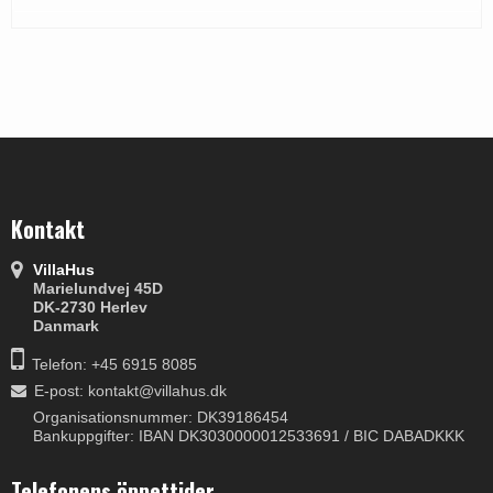
Kontakt
VillaHus
Marielundvej 45D
DK-2730 Herlev
Danmark
Telefon: +45 6915 8085
E-post
:
kontakt@villahus.dk
Organisationsnummer: DK39186454
Bankuppgifter: IBAN DK3030000012533691 / BIC DABADKKK
Telefonens öppettider