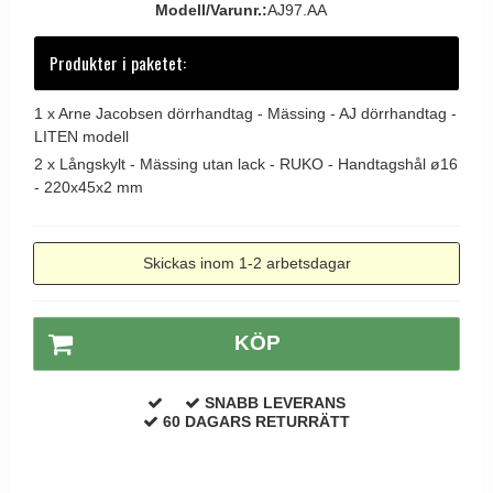
Modell/Varunr.:
AJ97.AA
Dörrhandtag Utomhus
Produkter i paketet:
1 x
Arne Jacobsen dörrhandtag - Mässing - AJ dörrhandtag -
LITEN modell
2 x
Långskylt - Mässing utan lack - RUKO - Handtagshål ø16
- 220x45x2 mm
Skickas inom 1-2 arbetsdagar
KÖP
SNABB LEVERANS
60 DAGARS RETURRÄTT