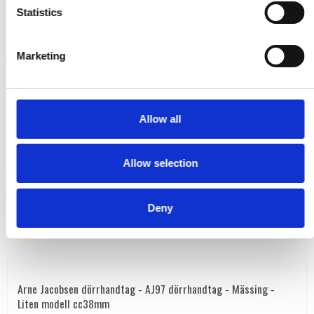
t
Statistics
S
e
Marketing
l
e
c
t
Allow all
i
o
Allow selection
n
Deny
Arne Jacobsen dörrhandtag - AJ97 dörrhandtag - Mässing -
Liten modell cc38mm