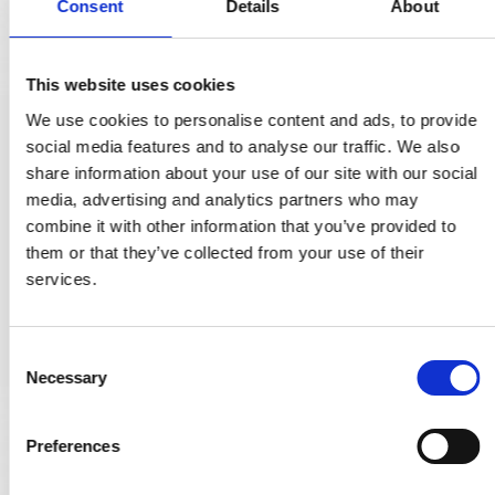
Consent
Details
About
This website uses cookies
We use cookies to personalise content and ads, to provide
Arne Jacobsen dörrhandtag - AJ97 dörrhandtag - Mässing -
social media features and to analyse our traffic. We also
Liten modell cc30mm
share information about your use of our site with our social
2412060001
media, advertising and analytics partners who may
combine it with other information that you’ve provided to
them or that they’ve collected from your use of their
1.972,00 SEK
services.
VISA PRODUKTEN
C
Necessary
o
n
s
Preferences
e
n