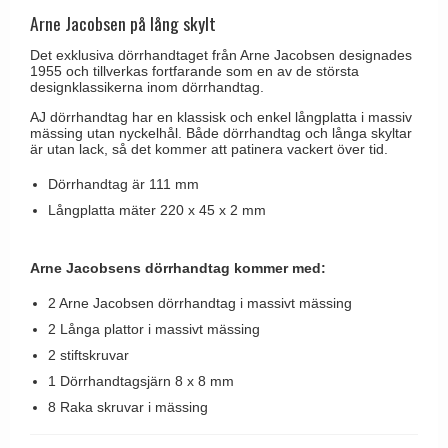
Brevinkast
Olivari
Arne Jacobsen på lång skylt
Delfin och valross
Ringklockor
Turnstyle Designs
Det exklusiva dörrhandtaget från Arne Jacobsen designades
Lama dörrhandtag - Gio Ponti
1955 och tillverkas fortfarande som en av de största
Brevlådor
RANDI dörrhandtag
designklassikerna inom dörrhandtag.
Medici dörrhandtag
Gångjärn till dörrar
RDS dörrhandtag
AJ dörrhandtag har en klassisk och enkel långplatta i massiv
Svanemøllen trädörrhandtag
mässing utan nyckelhål. Både dörrhandtag och långa skyltar
Skruvar
Samuel Heath produkter
är utan lack, så det kommer att patinera vackert över tid.
Weingarden dörrhandtag
Krokar & Krokar
Sibes Metall
Dörrhandtag är 111 mm
Østerbro - trädörrhandtag
Hatthyllor
Långplatta mäter 220 x 45 x 2 mm
Søe-Jensen & Co.
Dörrhandtag Buster + Punch
Stormkrokar
Valli & Valli dörrhandtag
DND dörrhandtag
Arne Jacobsens dörrhandtag kommer med:
Polermedel till mässing
YOUNG dörrhandtag
FSB dörrhandtag
2 Arne Jacobsen dörrhandtag i massivt mässing
2 Långa plattor i massivt mässing
Randi Classic Line dörrhandtag
2 stiftskruvar
Turnstyle Design dörrhandtag
1 Dörrhandtagsjärn 8 x 8 mm
Terrass- och fönsterhandtag
8 Raka skruvar i mässing
Trädörrhandtag på långskylt