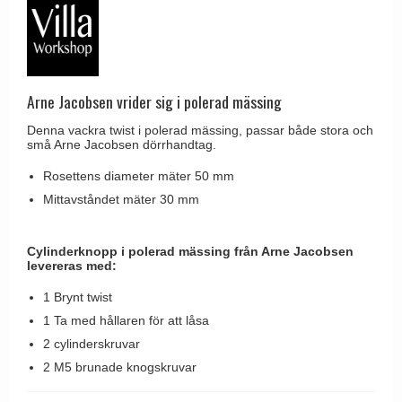
Brevinkast
Olivari
Delfin och valross
Ringklockor
Turnstyle Designs
Lama dörrhandtag - Gio Ponti
Brevlådor
RANDI dörrhandtag
Medici dörrhandtag
Gångjärn till dörrar
Arne Jacobsen vrider sig i polerad mässing
RDS dörrhandtag
Svanemøllen trädörrhandtag
Skruvar
Denna vackra twist i polerad mässing, passar både stora och
Samuel Heath produkter
Weingarden dörrhandtag
små Arne Jacobsen dörrhandtag.
Krokar & Krokar
Sibes Metall
Østerbro - trädörrhandtag
Rosettens diameter mäter 50 mm
Hatthyllor
Søe-Jensen & Co.
Mittavståndet mäter 30 mm
Dörrhandtag Buster + Punch
Stormkrokar
Valli & Valli dörrhandtag
DND dörrhandtag
Polermedel till mässing
Cylinderknopp i polerad mässing från Arne Jacobsen
YOUNG dörrhandtag
FSB dörrhandtag
levereras med:
Randi Classic Line dörrhandtag
1 Brynt twist
1 Ta med hållaren för att låsa
Turnstyle Design dörrhandtag
2 cylinderskruvar
Terrass- och fönsterhandtag
2 M5 brunade knogskruvar
Trädörrhandtag på långskylt