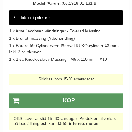
Modell/Varunr.:
06.1918.01.131.B
Dörrhandtag Utomhus
Produkter i paketet:
1 x
Arne Jacobsen vändningar - Polerad Mässing
1 x
Brunett mässing (Ytbehandling)
1 x
Bärare för Cylindervred för oval RUKO-cylinder 43 mm-
Inkl. 2 st. skruvar
1 x
2 st. Knuckleskruv Mässing - M5 x 110 mm TX10
Skickas inom 15-30 arbetsdagar
KÖP
OBS: Leveranstid 15–30 vardagar. Produkten tillverkas
på beställning och kan därför
inte returneras