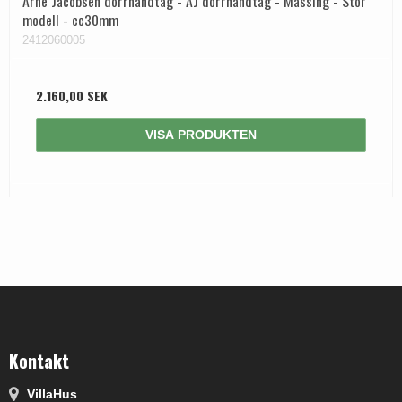
Arne Jacobsen dörrhandtag - AJ dörrhandtag - Mässing - Stor
modell - cc30mm
2412060005
2.160,00 SEK
VISA PRODUKTEN
Kontakt
VillaHus