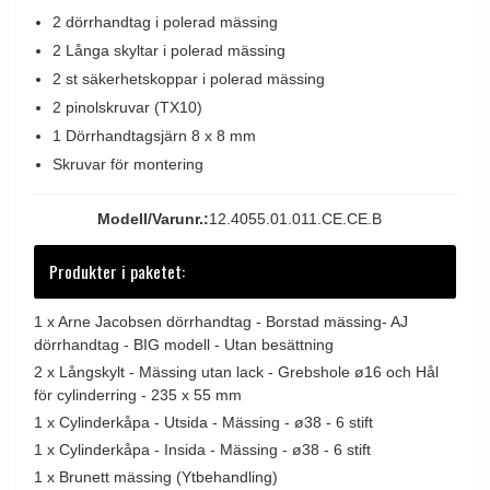
Dörrhandtag Utomhus
2 dörrhandtag i polerad mässing
2 Långa skyltar i polerad mässing
2 st säkerhetskoppar i polerad mässing
2 pinolskruvar (TX10)
1 Dörrhandtagsjärn 8 x 8 mm
Skruvar för montering
Modell/Varunr.:
12.4055.01.011.CE.CE.B
Produkter i paketet:
1 x
Arne Jacobsen dörrhandtag - Borstad mässing- AJ
dörrhandtag - BIG modell - Utan besättning
2 x
Långskylt - Mässing utan lack - Grebshole ø16 och Hål
för cylinderring - 235 x 55 mm
1 x
Cylinderkåpa - Utsida - Mässing - ø38 - 6 stift
1 x
Cylinderkåpa - Insida - Mässing - ø38 - 6 stift
1 x
Brunett mässing (Ytbehandling)