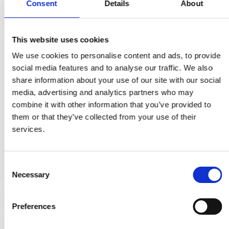
Consent
Details
About
This website uses cookies
We use cookies to personalise content and ads, to provide
Arne Jacobsen dörrhandtag - AJ97 dörrhandtag - Mässing -
social media features and to analyse our traffic. We also
Liten modell cc30mm
share information about your use of our site with our social
2412060001
media, advertising and analytics partners who may
combine it with other information that you’ve provided to
them or that they’ve collected from your use of their
1.972,00 SEK
services.
VISA PRODUKTEN
C
Necessary
o
n
s
Preferences
e
n