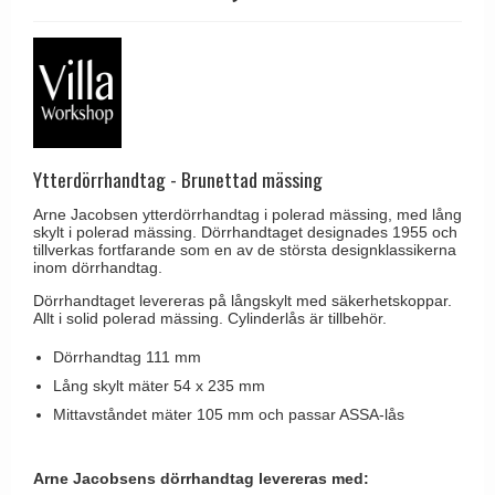
Brevinkast
Olivari
Delfin och valross
Ringklockor
Turnstyle Designs
Lama dörrhandtag - Gio Ponti
Brevlådor
RANDI dörrhandtag
Medici dörrhandtag
Gångjärn till dörrar
RDS dörrhandtag
Svanemøllen trädörrhandtag
Skruvar
Samuel Heath produkter
Ytterdörrhandtag - Brunettad mässing
Weingarden dörrhandtag
Krokar & Krokar
Sibes Metall
Østerbro - trädörrhandtag
Arne Jacobsen ytterdörrhandtag i polerad mässing, med lång
Hatthyllor
skylt i polerad mässing. Dörrhandtaget designades 1955 och
Søe-Jensen & Co.
tillverkas fortfarande som en av de största designklassikerna
Dörrhandtag Buster + Punch
inom dörrhandtag.
Stormkrokar
Valli & Valli dörrhandtag
DND dörrhandtag
Dörrhandtaget levereras på långskylt med säkerhetskoppar.
Polermedel till mässing
YOUNG dörrhandtag
Allt i solid polerad mässing. Cylinderlås är tillbehör.
FSB dörrhandtag
Dörrhandtag 111 mm
Randi Classic Line dörrhandtag
Lång skylt mäter 54 x 235 mm
Turnstyle Design dörrhandtag
Mittavståndet mäter 105 mm och passar ASSA-lås
Terrass- och fönsterhandtag
Trädörrhandtag på långskylt
Arne Jacobsens dörrhandtag levereras med: