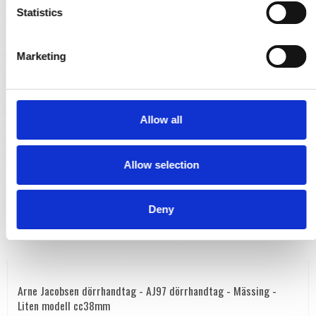
t
Statistics
S
e
Marketing
l
e
c
t
Allow all
i
o
Allow selection
n
Deny
Arne Jacobsen dörrhandtag - AJ97 dörrhandtag - Mässing -
Liten modell cc38mm