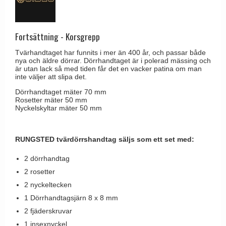
Brevinkast
Olivari
Delfin och valross
Ringklockor
Turnstyle Designs
Lama dörrhandtag - Gio Ponti
Fortsättning - Korsgrepp
Brevlådor
RANDI dörrhandtag
Medici dörrhandtag
Tvärhandtaget har funnits i mer än 400 år, och passar både
Gångjärn till dörrar
RDS dörrhandtag
nya och äldre dörrar. Dörrhandtaget är i polerad mässing och
Svanemøllen trädörrhandtag
är utan lack så med tiden får det en vacker patina om man
Skruvar
Samuel Heath produkter
inte väljer att slipa det.
Weingarden dörrhandtag
Krokar & Krokar
Sibes Metall
Dörrhandtaget mäter 70 mm
Østerbro - trädörrhandtag
Rosetter mäter 50 mm
Hatthyllor
Nyckelskyltar mäter 50 mm
Søe-Jensen & Co.
Dörrhandtag Buster + Punch
Stormkrokar
Valli & Valli dörrhandtag
DND dörrhandtag
RUNGSTED tvärdörrshandtag säljs som ett set med:
Polermedel till mässing
YOUNG dörrhandtag
FSB dörrhandtag
2 dörrhandtag
Randi Classic Line dörrhandtag
2 rosetter
Turnstyle Design dörrhandtag
2 nyckeltecken
1 Dörrhandtagsjärn 8 x 8 mm
Terrass- och fönsterhandtag
2 fjäderskruvar
Trädörrhandtag på långskylt
1 insexnyckel