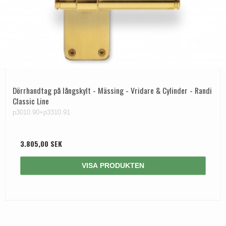
Dörrhandtag på långskylt - Mässing - Vridare & Cylinder - Randi
Classic Line
p3010.90+p3310.91
3.805,00 SEK
VISA PRODUKTEN