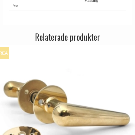
Mässing
Yta
Relaterade produkter
REA