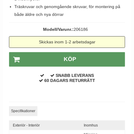
Dörrhandtag Utomhus
Träskruvar och genomgående skruvar, för montering på
både äldre och nya dörrar
Modell/Varunr.:
206186
Skickas inom 1-2 arbetsdagar
KÖP
SNABB LEVERANS
60 DAGARS RETURRÄTT
Specifikationer
Exteriör - Interiör
Inomhus