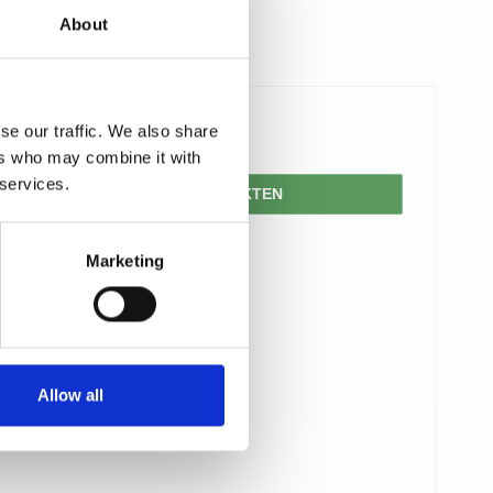
About
se our traffic. We also share
109,00 SEK
ers who may combine it with
 services.
VISA PRODUKTEN
Marketing
Allow all