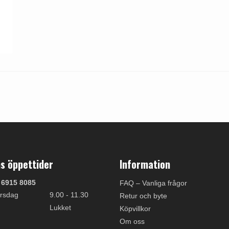
s öppettider
Information
 6915 8085
FAQ – Vanliga frågor
rsdag
9.00 - 11.30
Retur och byte
Lukket
Köpvillkor
Om oss