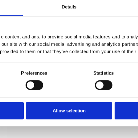
Relaterade produkter
Details
Möbelknopp Lexington - HABO - Mässing - 30
e content and ads, to provide social media features and to analy
mm
 our site with our social media, advertising and analytics partn
HABO
 provided to them or that they’ve collected from your use of their
18909
Preferences
Statistics
Allow selection