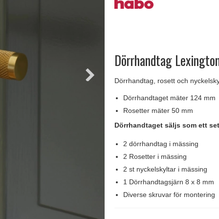
handtag
Delfin och valross
Krokar & Krokar
Søe-Jensen & Co.
FSB dörrhand
g
rrhandtag
Lama dörrhandtag - Gio Ponti
Hatthyllor
Valli & Valli dörrhandtag
Randi Classic
Dörrhandtag Lexington
Dörrhandtag, rosett och nyckelsky
Dörrhandtaget mäter 124 mm
Rosetter mäter 50 mm
Dörrhandtaget säljs som ett se
2 dörrhandtag i mässing
2 Rosetter i mässing
2 st nyckelskyltar i mässing
1 Dörrhandtagsjärn 8 x 8 mm
Diverse skruvar för montering