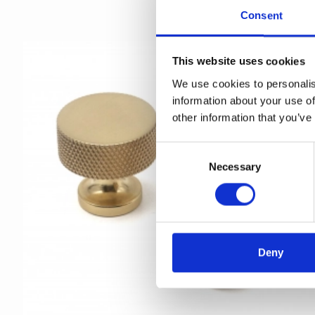
Consent
This website uses cookies
We use cookies to personalis
information about your use of
other information that you’ve
C
Necessary
o
n
s
e
n
t
Deny
S
e
l