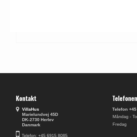
Kontakt
Telefonen
VillaHus
Telefon +45
Marielundvej 45D
Måndag - To
DK-2730 Herlev
Fredag
Danmark
Telefon: +45 6915 8085