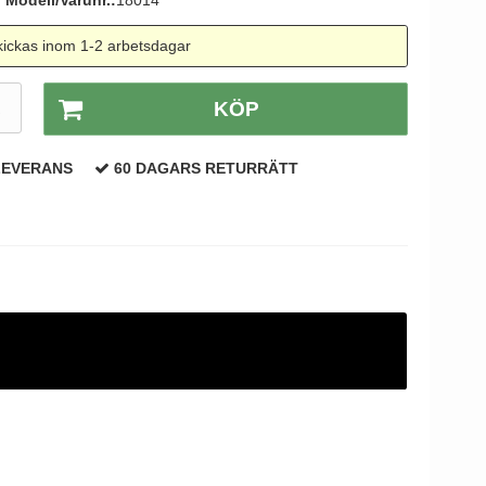
Modell/Varunr.:
18014
ickas inom 1-2 arbetsdagar
R
KÖP
LEVERANS
60 DAGARS RETURRÄTT