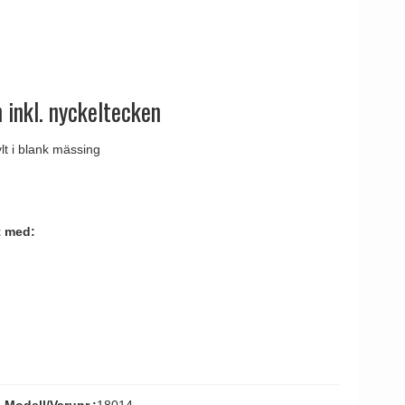
tag
 Line dörrhandtag
 inkl. nyckeltecken
lt i blank mässing
t med: