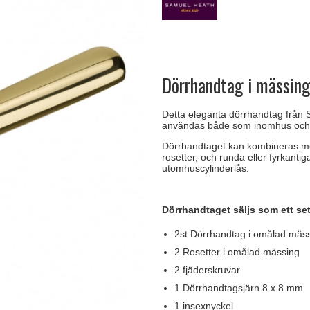
handtag
Delfin och valross
Krokar & Krokar
Søe-Jensen & Co.
FSB dörrhand
g
rrhandtag
Lama dörrhandtag - Gio Ponti
Hatthyllor
Valli & Valli dörrhandtag
Randi Classic
Dörrhandtag i mässin
Detta eleganta dörrhandtag från S
användas både som inomhus och
Dörrhandtaget kan kombineras med e
rosetter, och runda eller fyrkantig
utomhuscylinderlås.
Dörrhandtaget säljs som ett se
2st Dörrhandtag i omålad mäs
2 Rosetter i omålad mässing
2 fjäderskruvar
1 Dörrhandtagsjärn 8 x 8 mm
1 insexnyckel