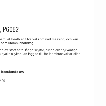
tag
 Line dörrhandtag
g, P6052
amuel Heath är tillverkat i omålad mässing, och kan
 som utomhushandtag.
tt stort antal långa skyltar, runda eller fyrkantiga
a nyckelskyltar kan läggas till, för inomhusnycklar eller
t bestående av:
sing