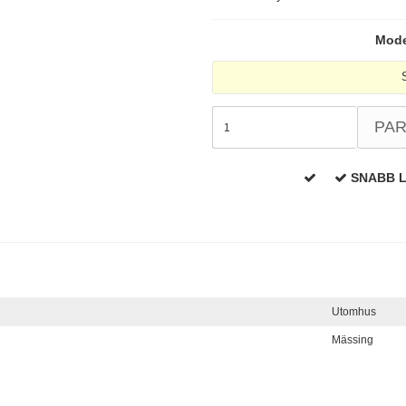
Model
PA
SNABB 
Utomhus
Mässing