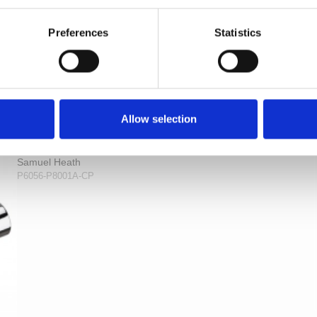
Preferences
Statistics
Dörrhandtag - Inomhus / Utomhus - Krom 111
Allow selection
mm (P6056)
Samuel Heath
P6056-P8001A-CP