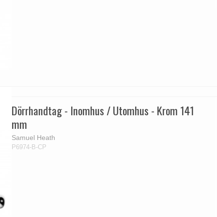
Dörrhandtag - Inomhus / Utomhus - Krom 141
mm
Samuel Heath
P6974-B-CP