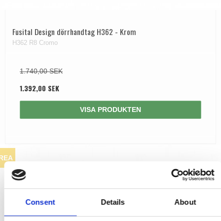
Fusital Design dörrhandtag H362 - Krom
H362 R8 Cromo
1.740,00 SEK
1.392,00 SEK
VISA PRODUKTEN
REA
Consent
Details
About