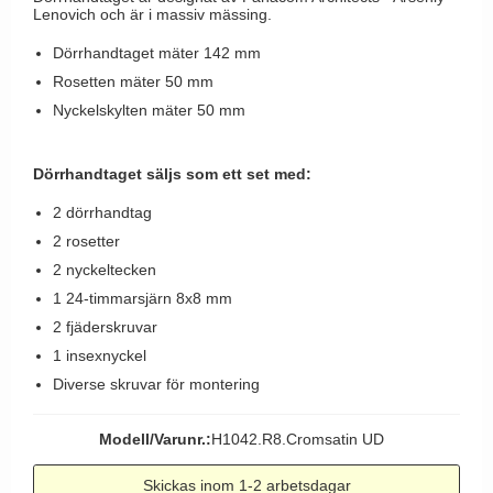
Brevinkast
Olivari
Lenovich och är i massiv mässing.
Delfin och valross
Ringklockor
Turnstyle Designs
Dörrhandtaget mäter 142 mm
Lama dörrhandtag - Gio Ponti
Brevlådor
Rosetten mäter 50 mm
RANDI dörrhandtag
Medici dörrhandtag
Nyckelskylten mäter 50 mm
Gångjärn till dörrar
RDS dörrhandtag
Svanemøllen trädörrhandtag
Skruvar
Samuel Heath produkter
Dörrhandtaget säljs som ett set med:
Weingarden dörrhandtag
Krokar & Krokar
Sibes Metall
2 dörrhandtag
Østerbro - trädörrhandtag
Hatthyllor
Søe-Jensen & Co.
2 rosetter
Dörrhandtag Buster + Punch
Stormkrokar
2 nyckeltecken
Valli & Valli dörrhandtag
DND dörrhandtag
1 24-timmarsjärn 8x8 mm
Polermedel till mässing
YOUNG dörrhandtag
FSB dörrhandtag
2 fjäderskruvar
1 insexnyckel
Randi Classic Line dörrhandtag
Diverse skruvar för montering
Turnstyle Design dörrhandtag
Terrass- och fönsterhandtag
Modell/Varunr.:
H1042.R8.Cromsatin UD
Trädörrhandtag på långskylt
Skickas inom 1-2 arbetsdagar