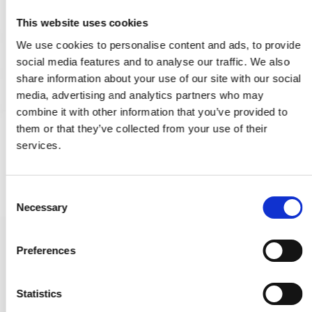
This website uses cookies
We use cookies to personalise content and ads, to provide
social media features and to analyse our traffic. We also
share information about your use of our site with our social
media, advertising and analytics partners who may
combine it with other information that you’ve provided to
them or that they’ve collected from your use of their
services.
C
Necessary
o
n
s
Dörrhandtag utan rosetter - Mässing utan lack - Modell
Preferences
TORPEDO Small
e
n
VH.08.1042.Q
t
Statistics
S