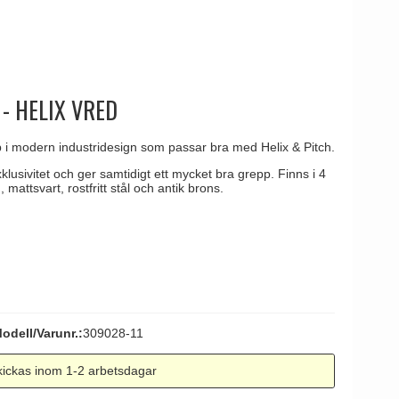
tag
 Line dörrhandtag
 - HELIX VRED
 i modern industridesign som passar bra med Helix & Pitch.
klusivitet och ger samtidigt ett mycket bra grepp. Finns i 4
mattsvart, rostfritt stål och antik brons.
odell/Varunr.:
309028-11
ickas inom 1-2 arbetsdagar