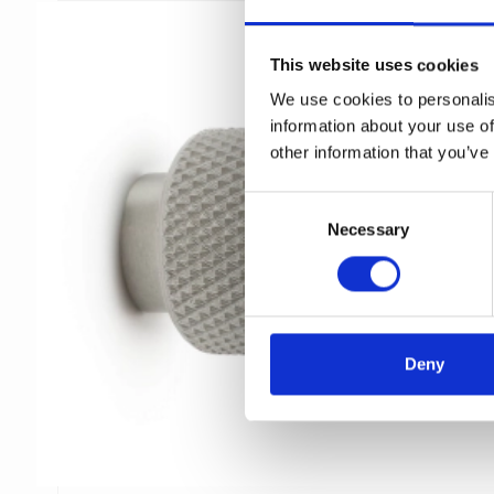
This website uses cookies
We use cookies to personalis
information about your use of
other information that you’ve
C
Necessary
o
n
s
e
n
t
Deny
S
e
l
e