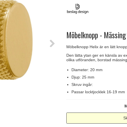
handtag
Delfin och valross
Krokar & Krokar
Søe-Jensen & Co.
FSB dörrhand
g
rrhandtag
Lama dörrhandtag - Gio Ponti
Hatthyllor
Valli & Valli dörrhandtag
Randi Classic
Möbelknopp - Mässing
Möbelknopp Helix är en lätt knopp
Den lätta ytan ger en känsla av ex
olika utföranden, borstad mässing, 
Diameter: 20 mm
Djup: 25 mm
Skruv ingår:
Passar locktjocklek 16-19 mm
M
Sk