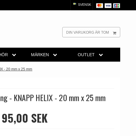
SVENSK
DIN VARUKORG ÄR TOM
HÖR
MÄRKEN
OUTLET
OUTLET -
andtag
dörrhandtag
Turnstyle Design dörrhandtag
IX - 20 mm x 25 mm
Dörrhandtag -
Fönsterhandtag -
ssing
trädörrhandtag
Terrass- och fönsterhandtag
Dörrdrag
OUTLET -
örrhandtag
Trädörrhandtag på långskylt
Dörrknackare -
ing - KNAPP HELIX - 20 mm x 25 mm
Dörrstoppare
ädörrhandtag
Dörrhandtag Utomhus
OUTLET -
Möbelhandtag -
Möbelknoppar
95,00 SEK
Buster + Punch
OUTLET - Tillbehör
- Beslag
dtag