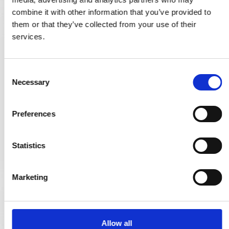
combine it with other information that you’ve provided to
them or that they’ve collected from your use of their
services.
Dörrknopp 459 - Mässing utan lack (55 mm)
C
205962
Necessary
o
n
803,00 SEK
s
Preferences
e
VISA PRODUKTEN
n
t
Statistics
S
e
Marketing
l
e
c
t
Allow all