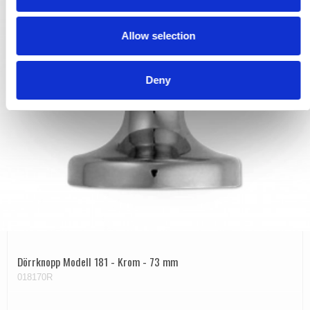
i
o
Allow selection
n
Deny
Dörrknopp Modell 181 - Krom - 73 mm
018170R