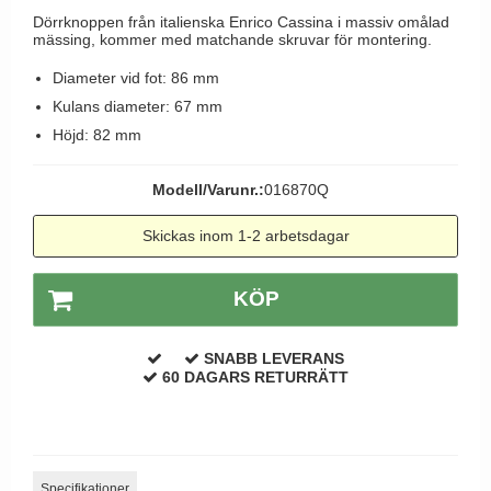
Brevinkast
Olivari
Dörrknoppen från italienska Enrico Cassina i massiv omålad
Delfin och valross
mässing, kommer med matchande skruvar för montering.
Ringklockor
Turnstyle Designs
Lama dörrhandtag - Gio Ponti
Diameter vid fot: 86 mm
Brevlådor
RANDI dörrhandtag
Medici dörrhandtag
Kulans diameter: 67 mm
Gångjärn till dörrar
RDS dörrhandtag
Höjd: 82 mm
Svanemøllen trädörrhandtag
Skruvar
Samuel Heath produkter
Weingarden dörrhandtag
Modell/Varunr.:
016870Q
Krokar & Krokar
Sibes Metall
Østerbro - trädörrhandtag
Hatthyllor
Skickas inom 1-2 arbetsdagar
Søe-Jensen & Co.
Dörrhandtag Buster + Punch
Stormkrokar
Valli & Valli dörrhandtag
DND dörrhandtag
KÖP
Polermedel till mässing
YOUNG dörrhandtag
FSB dörrhandtag
SNABB LEVERANS
Randi Classic Line dörrhandtag
60 DAGARS RETURRÄTT
Turnstyle Design dörrhandtag
Terrass- och fönsterhandtag
Trädörrhandtag på långskylt
Specifikationer